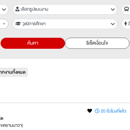
เลือกรูปแบบงาน
วุฒิการศึกษา
อ
ค้นหา
รีเซ็ตเงื่อนไข
ภทงานทั้งหมด
20 ชั่วโมงที่แล้ว
ัด
เขตยานนาวา)