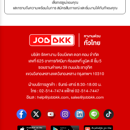
เลือกเรซูเม่ของคุณ
และทราบถึงความพร้อมในการ สมัครสัมภาษณ์ และเริ่มงานได้ทันทีของคุณ
บริษัท จัดหางาน จ๊อบบีเคเค ดอท คอม จำกัด
เลขที่ 625 อาคารทัศนียา ห้องเลขที่ ยูนิต ดี ชั้น 5
ซอยรามคำแหง 39 ถนนประชาอุทิศ
แขวงวังทองหลางเขตวังทองหลาง กรุงเทพฯ 10310
ฝ่ายบริการลูกค้า : จันทร์-เสาร์ 8:30-18:00 น.
โทร : 02-514-7474 แฟ็กซ์ 02-514-7447
อีเมล :
help@jobbkk.com
,
sales@jobbkk.com