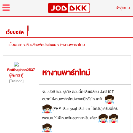
menu
เข้าสู่ระบบ
เว็บบอร์ด
เว็บบอร์ด >
ห้องสารพัดประโยชน์ >
หางานพาร์ทไทม์
Ratthaphon2537
หางานพาร์ทไทม์
ผู้ตั้งกระทู้
[Trainee]
จบ. ปวส คอมธุรกิจ ตอนนี้กำลังเปลี่ยน ป.ตรี ICT
อยากได้งานพาร์ทไทม์พอจะมีหวังไหมครับ
(PHP และ mysql และ html ได้ครับ) ครับมีใคร
พอแนะนำได้ไหมครับอยากหาเงินจริงๆ