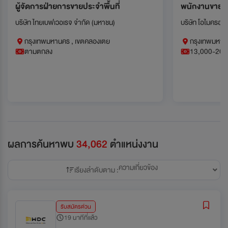
ผู้จัดการฝ่ายการขายประจำพื้นที่
พนักงานขาย (
บริษัท ไทยเบฟเวอเรจ จำกัด (มหาชน)
บริษัท โอไมครอน เอ
กรุงเทพมหานคร , เขตคลองเตย
กรุงเทพมหาน
ตามตกลง
13,000-20,
ผลการค้นหาพบ
34,062
ตำแหน่งงาน
ความเกี่ยวข้อง
เรียงลำดับตาม :
รับสมัครด่วน
19 นาทีที่แล้ว