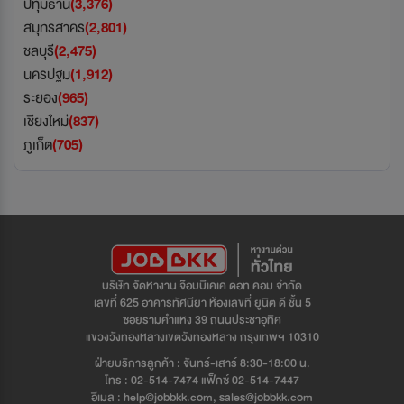
ปทุมธานี
(3,376)
สมุทรสาคร
(2,801)
ชลบุรี
(2,475)
นครปฐม
(1,912)
ระยอง
(965)
เชียงใหม่
(837)
ภูเก็ต
(705)
บริษัท จัดหางาน จ๊อบบีเคเค ดอท คอม จำกัด
เลขที่ 625 อาคารทัศนียา ห้องเลขที่ ยูนิต ดี ชั้น 5
ซอยรามคำแหง 39 ถนนประชาอุทิศ
แขวงวังทองหลางเขตวังทองหลาง กรุงเทพฯ 10310
ฝ่ายบริการลูกค้า : จันทร์-เสาร์ 8:30-18:00 น.
โทร : 02-514-7474 แฟ็กซ์ 02-514-7447
อีเมล : help@jobbkk.com, sales@jobbkk.com