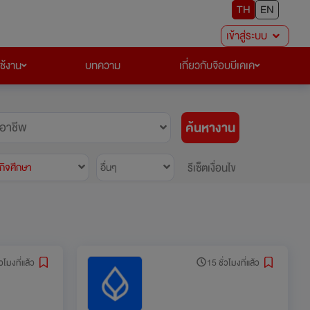
TH
EN
เข้าสู่ระบบ
ใช้งาน
บทความ
เกี่ยวกับจ๊อบบีเคเค
ค้นหางาน
อาชีพ
รีเซ็ตเงื่อนไข
กิจศึกษา
อื่นๆ
่วโมงที่แล้ว
15 ชั่วโมงที่แล้ว