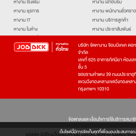
หางาน โรงแรม
หางาน ฝึกอบรม
หางาน ธุรการ
หางาน พนักงานชั่วคราว
หางาน IT
หางาน บริการลูกค้า
หางาน ในห้าง
หางาน ประชาสัมพันธ์
หางาน ท่องเที่ยว
หางาน รับโทรศัพท์
บริษัท จัดหางาน จ๊อบบีเคเค ดอ
หางาน จัดซื้อ
หางาน ประสานงาน
จำกัด
หางาน การขาย
หางาน จองตั๋ว
เลขที่ 625 อาคารทัศนียา ห้องเลขที
หางาน คีย์ข้อมูล
หางาน ร้านอาหาร
ชั้น 5
ซอยรามคำแหง 39 ถนนประชาอุท
หางาน บุคคล
หางาน กุ๊ก
แขวงวังทองหลางเขตวังทองหลา
หางาน วิศวกร
หางาน นักศึกษาฝึกงาน
กรุงเทพฯ 10310
หางาน เจ้าหน้าที่รักษาความปลอดภัย
หางาน Mobile Applica
Developer
หางาน พนักงานขับรถ
หางาน ล่ามแปลภาษา
หางาน ผู้จัดการ
บริการสรรหาพนักงาน
ข้อตกลงและเงื่อนไขการใช้บริการสมาช
โปรแกรมเมอร์
บริษัทจัดหางาน
เจ้าหน้าที่ความปลอดภัย
เว็บไซต์นี้มีการจัดเก็บคุกกี้เพื่อมอบประสบการณ
jobbkk มีเพียงเว็บเดียวเท่านั้น ไม่มีเว็บเครือข่าย โปรดอย่า