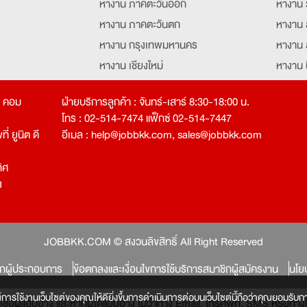
หางาน ภาคตะวันออก
หางาน 
หางาน ภาคตะวันตก
หางาน 
หางาน กรุงเทพมหานคร
หางาน 
หางาน เชียงใหม่
หางาน 
หางาน ฉะเชิงเทรา
หางานอ
ท คอม
ฝ่ายบริการลูกค้า : จันทร์-เสาร์ 8:30-18:00 น.
โทร : 02-514-7474 แฟ็กซ์ 02-514-7447
่ ยูนิต ดี
อีเมล :
help@jobbkk.com
,
sales@jobbkk.com
ิศ
ง
tion
JOBBKK.COM © สงวนลิขสิทธิ์ All Right Reserved
ิกผู้ประกอบการ
ข้อตกลงและเงื่อนไขการใช้บริการสมาชิกผู้สมัครงาน
นโย
์การใช้งานเว็บไซต์ของคุณให้ดียิ่งขึ้นการดำเนินการต่อบนเว็บไซต์นี้ถือว่าคุณยอมรับกา
หลงเชื่อผู้แอบอ้าง และหากผู้ใดแอบอ้าง ไม่ว่าทาง Email, โทรศัพท์, SMS หรือ