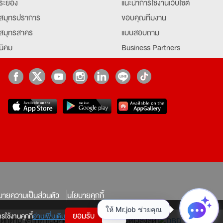
ระยอง
แนะนำการใช้งานเว็บไซต์
สมุทรปราการ
ขอบคุณทีมงาน
สมุทรสาคร
แบบสอบถาม
นิคม
Business Partners
ยุธยา
Partner มหาวิทยาลัย
Job Index
Company Index
job
บายความเป็นส่วนตัว
นโยบายคุกกี้
ยอมรับ
ปิด
รใช้งานคุกกี้
อ่านเพิ่มเติม
ทางใดก็ตาม จะถูกดำเนินคดีตามที่กฎหมายบัญญัติไว้สูงสุด