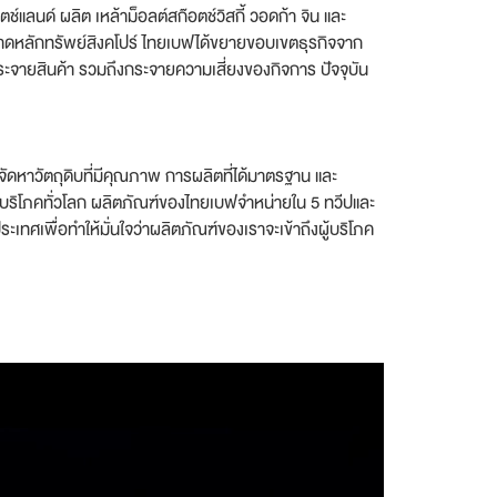
ช์แลนด์ ผลิต เหล้าม็อลต์สก๊อตช์วิสกี้ วอดก้า จิน และ
ลาดหลักทรัพย์สิงคโปร์ ไทยเบฟได้ขยายขอบเขตธุรกิจจาก
กระจายสินค้า รวมถึงกระจายความเสี่ยงของกิจการ ปัจจุบัน
ัดหาวัตถุดิบที่มีคุณภาพ การผลิตที่ได้มาตรฐาน และ
ู้บริโภคทั่วโลก ผลิตภัณฑ์ของไทยเบฟจำหน่ายใน 5 ทวีปและ
เทศเพื่อทำให้มั่นใจว่าผลิตภัณฑ์ของเราจะเข้าถึงผู้บริโภค