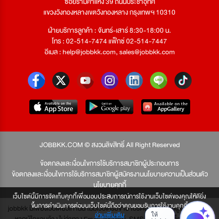
ซอยรามคำแหง 39 ถนนประชาอุทิศ
แขวงวังทองหลางเขตวังทองหลาง กรุงเทพฯ 10310
ฝ่ายบริการลูกค้า : จันทร์-เสาร์ 8:30-18:00 น.
โทร : 02-514-7474 แฟ็กซ์ 02-514-7447
อีเมล :
help@jobbkk.com
,
sales@jobbkk.com
JOBBKK.COM © สงวนลิขสิทธิ์ All Right Reserved
ข้อตกลงและเงื่อนไขการใช้บริการสมาชิกผู้ประกอบการ
ข้อตกลงและเงื่อนไขการใช้บริการสมาชิกผู้สมัครงาน
นโยบายความเป็นส่วนตัว
นโยบายคุกกี้
เว็บไซต์นี้มีการจัดเก็บคุกกี้เพื่อมอบประสบการณ์การใช้งานเว็บไซต์ของคุณให้ดียิ่ง
ขึ้นการดำเนินการต่อบนเว็บไซต์นี้ถือว่าคุณยอมรับการใช้งานคุกกี้
jobbkk มีเพียงเว็บเดียวเท่านั้น ไม่มีเว็บเครือข่าย โปรดอย่าหลงเชื่อผู้แอบอ้าง และ
อ่านเพิ่มเติม
หากผู้ใดแอบอ้าง ไม่ว่าทาง Email, โทรศัพท์, SMS หรือทางใดก็ตาม จะถูก