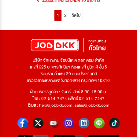
จำนวนประกาศงานทั้งหมด 10 รายการ
1
2
ถัดไป
บริษัท จัดหางาน จ๊อบบีเคเค ดอท คอม จำกัด
เลขที่ 625 อาคารทัศนียา ห้องเลขที่ ยูนิต ดี ชั้น 5
ซอยรามคำแหง 39 ถนนประชาอุทิศ
แขวงวังทองหลางเขตวังทองหลาง กรุงเทพฯ 10310
ฝ่ายบริการลูกค้า : จันทร์-เสาร์ 8:30-18:00 น.
โทร : 02-514-7474 แฟ็กซ์ 02-514-7447
อีเมล :
help@jobbkk.com
,
sales@jobbkk.com