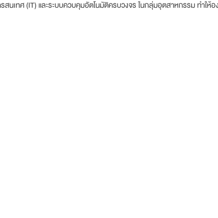
รสนเทศ (IT) และระบบควบคุมอัตโนมัติครบวงจร ในกลุ่มอุตสาหกรรม ทำให้องค์ก