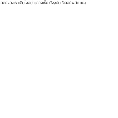
รของเราเติมโตอย่างรวดเร็ว ปัจจุบัน ริเวอร์พลัส แบ่ง