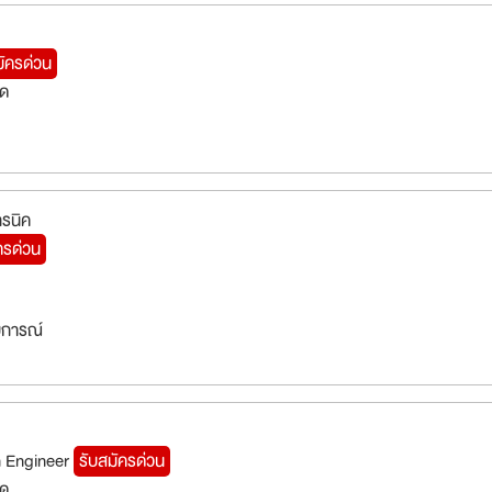
มัครด่วน
็ด
ทรนิค
ครด่วน
สบการณ์
 Engineer
รับสมัครด่วน
็ด