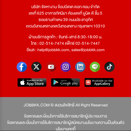
บริษัท จัดหางาน จ๊อบบีเคเค ดอท คอม จำกัด
เลขที่ 625 อาคารทัศนียา ห้องเลขที่ ยูนิต ดี ชั้น 5
ซอยรามคำแหง 39 ถนนประชาอุทิศ
แขวงวังทองหลางเขตวังทองหลาง กรุงเทพฯ 10310
ฝ่ายบริการลูกค้า : จันทร์-เสาร์ 8:30-18:00 น.
โทร : 02-514-7474 แฟ็กซ์ 02-514-7447
อีเมล :
help@jobbkk.com
,
sales@jobbkk.com
JOBBKK.COM © สงวนลิขสิทธิ์ All Right Reserved
ข้อตกลงและเงื่อนไขการใช้บริการสมาชิกผู้ประกอบการ
ข้อตกลงและเงื่อนไขการใช้บริการสมาชิกผู้สมัครงาน
นโยบายความเป็นส่วนตัว
นโยบายคุกกี้