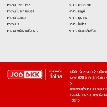
หางาน Part Time
หางาน การตลาด
หางาน โปรแกรมเมอร์
หางาน บัญชี
หางาน โรงแรม
หางาน ธุรการ
หางาน IT
หางาน ในห้าง
หางาน พนักงานชั่วคราว
หางาน ประชาสัมพันธ์
บริษัท จัดหางาน จ๊อบบีเ
เลขที่ 625 อาคารทัศนียา ห้อ
5
ซอยรามคำแหง 39 ถนนประ
แขวงวังทองหลางเขตวังท
10310