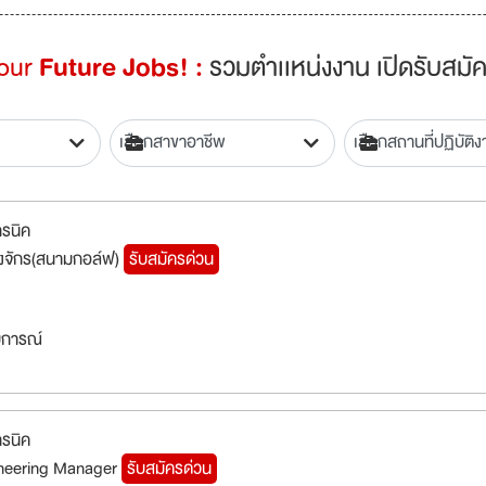
Your
Future Jobs! :
รวมตำเเหน่งงาน เปิดรับสมัค
ทรนิค
่องจักร(สนามกอล์ฟ)
รับสมัครด่วน
สบการณ์
ทรนิค
neering Manager
รับสมัครด่วน