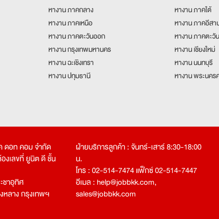
หางาน ภาคกลาง
หางาน ภาคใต้
หางาน ภาคเหนือ
หางาน ภาคอีสา
หางาน ภาคตะวันออก
หางาน ภาคตะวั
หางาน กรุงเทพมหานคร
หางาน เชียงใหม่
หางาน ฉะเชิงเทรา
หางาน นนทบุรี
หางาน ปทุมธานี
หางาน พระนครศ
คเค ดอท คอม จำกัด
ฝ่ายบริการลูกค้า : จันทร์-เสาร์ 8:30-18:00
งเลขที่ ยูนิต ดี ชั้น
น.
โทร : 02-514-7474 แฟ็กซ์ 02-514-7447
ชาอุทิศ
อีเมล :
help@jobbkk.com
,
องหลาง กรุงเทพฯ
sales@jobbkk.com