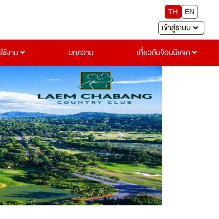
TH
EN
เข้าสู่ระบบ
รใช้งาน
บทความ
เกี่ยวกับจ๊อบบีเคเค
Next