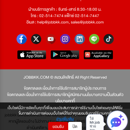
ฝ่ายบริการลูกค้า : จันทร์-เสาร์ 8:30-18:00 น.
โทร : 02-514-7474 แฟ็กซ์ 02-514-7447
อีเมล :
help@jobbkk.com
,
sales@jobbkk.com
JOBBKK.COM © สงวนลิขสิทธิ์ All Right Reserved
ข้อตกลงและเงื่อนไขการใช้บริการสมาชิกผู้ประกอบการ
ข้อตกลงและเงื่อนไขการใช้บริการสมาชิกผู้สมัครงาน
นโยบายความเป็นส่วนตัว
นโยบายคุกกี้
เว็บไซต์นี้มีการจัดเก็บคุกกี้เพื่อมอบประสบการณ์การใช้งานเว็บไซต์ของคุณให้ดียิ่ง
ขึ้นการดำเนินการต่อบนเว็บไซต์นี้ถือว่าคุณยอมรับการใช้งานคุกกี้
jobbkk มีเพียงเว็บเดียวเท่านั้น ไม่มีเว็บเครือข่าย โปรดอย่าหลงเชื่อผู้แอบอ้าง และ
อ่านเพิ่มเติม
หากผู้ใดแอบอ้าง ไม่ว่าทาง Email, โทรศัพท์, SMS หรือทางใดก็ตาม จะถูก
ยอมรับ
ปิด
ดำเนินคดีตามที่กฎหมายบัญญัติไว้สูงสุด