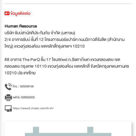
ข้อมูลติดต่อ
Human Resource
บริษัท ชับบ์สามัคคีประกันภัย จำกัด (มหาชน)
2/4 อาคารชับบ์ ชั้นที่ 12 โครงการนอร์ธปาร์ค ถนนวิภาวดีรังสิต (สำนักงาน
ใหญ่) แขวงทุ่งสองห้อง เขตหลักสี่กรุงเทพฯ 10210
88 อาคาร The ParQ ชั้น 17 โซนWest ถ.รัชดาภิเษก แขวงคลองเตย เขต
คลองเตย กรุงเทพ 10110 แขวงทุ่งสองห้อง เขตหลักสี่ จังหวัดกรุงเทพมหานคร
10210 ประเทศไทย
โทร. : 025559100
แฟกซ์. 029550205
https://www2.chubb.com/th-th/