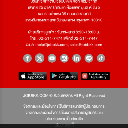
บริษัท จัดหางาน จ๊อบบีเคเค ดอท คอม จำกัด
เลขที่ 625 อาคารทัศนียา ห้องเลขที่ ยูนิต ดี ชั้น 5
ซอยรามคำแหง 39 ถนนประชาอุทิศ
แขวงวังทองหลางเขตวังทองหลาง กรุงเทพฯ 10310
ฝ่ายบริการลูกค้า : จันทร์-เสาร์ 8:30-18:00 น.
โทร : 02-514-7474 แฟ็กซ์ 02-514-7447
อีเมล :
help@jobbkk.com
,
sales@jobbkk.com
JOBBKK.COM © สงวนลิขสิทธิ์ All Right Reserved
ข้อตกลงและเงื่อนไขการใช้บริการสมาชิกผู้ประกอบการ
ข้อตกลงและเงื่อนไขการใช้บริการสมาชิกผู้สมัครงาน
นโยบายความเป็นส่วนตัว
นโยบายคุกกี้