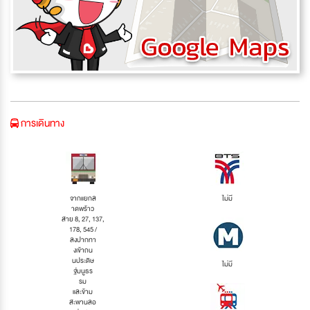
การเดินทาง
จากแยกล
ไม่มี
าดพร้าว
สาย 8, 27, 137,
178, 545 /
ลงปากทา
งเข้าถน
นประดิษ
ไม่มี
ฐ์มนูธร
รม
และข้าม
สะพานลอ