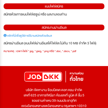
แนบไฟล์สมัคร
สมัครด้วยการแนบไฟล์เรซูเม่ หรือ ผลงานของท่าน
สมัครงานผ่านอีเมล
คลิกที่นี่เพื่อดูวิธีการใช้งานสมัครด้วยอีเมล
สมัครผ่านอีเมล (แนบไฟล์ผ่านอีเมลได้ไฟล์ละไม่เกิน 10 MB จำกัด 3 ไฟล์)
หมายเหตุ : เฉพาะไฟล์ *.jpg, *.jpeg, *.png หรือ *.doc, *.docx, *.pdf
บริษัท จัดหางาน จ๊อบบีเคเค ดอท คอม จำกัด
เลขที่ 625 อาคารทัศนียา ห้องเลขที่ ยูนิต ดี ชั้น 5
ซอยรามคำแหง 39 ถนนประชาอุทิศ
แขวงวังทองหลางเขตวังทองหลาง กรุงเทพฯ 10310