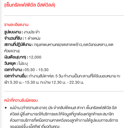
(เซ็นทรัลเฟสติวัล อีสต์วิลล์)
รายละเอียดงาน
รูปแบบงาน :
งานประจำ
จำนวนที่รับ :
1 ตำแหน่ง
สถานที่ปฏิบัติงาน :
กรุงเทพมหานคร(เขตลาดพร้าว,เขตวังทองหลาง,เขต
ห้วยขวาง)
เงินเดือน(บาท) :
12,000
วันหยุด :
ไม่ระบุ
เวลาทำงาน :
05:30 - 15:30
เวลาทำงานอื่น :
ทำงานสัปดาห์ละ 5 วัน ทำงานเป็นกะตามที่ได้รับมอบหมาย กะ
เช้า 5.30 น.- 15.30 น. กะบ่าย 12.30 น. - 22.30 น.
หน้าที่ความรับผิดชอบ
แม่บ้าน (ทำความสะอาด) ประจำคลับฟิตเนส สาขา เซ็นทรัลเฟสติวัล อีส
ต์วิลล์ ผู้ซึ่งสามารถให้บริการและให้ข้อมูลที่ถูกต้องแก่ลูกค้าและสมาชิก
ด้วยการบริการที่เหนือความคาดหวังของลูกค้าภายใต้รูปแบบการบริการ
ของเวอร์จิ้น แอ็คทีฟ เกี่ยวกับคุณ: