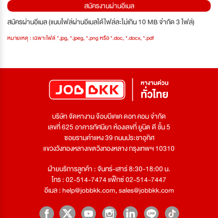
สมัครงานผ่านอีเมล
สมัครผ่านอีเมล (แนบไฟล์ผ่านอีเมลได้ไฟล์ละไม่เกิน 10 MB จำกัด 3 ไฟล์)
หมายเหตุ : เฉพาะไฟล์ *.jpg, *.jpeg, *.png หรือ *.doc, *.docx, *.pdf
บริษัท จัดหางาน จ๊อบบีเคเค ดอท คอม จำกัด
เลขที่ 625 อาคารทัศนียา ห้องเลขที่ ยูนิต ดี ชั้น 5
ซอยรามคำแหง 39 ถนนประชาอุทิศ
แขวงวังทองหลางเขตวังทองหลาง กรุงเทพฯ 10310
ฝ่ายบริการลูกค้า : จันทร์-เสาร์ 8:30-18:00 น.
โทร : 02-514-7474 แฟ็กซ์ 02-514-7447
อีเมล :
help@jobbkk.com
,
sales@jobbkk.com