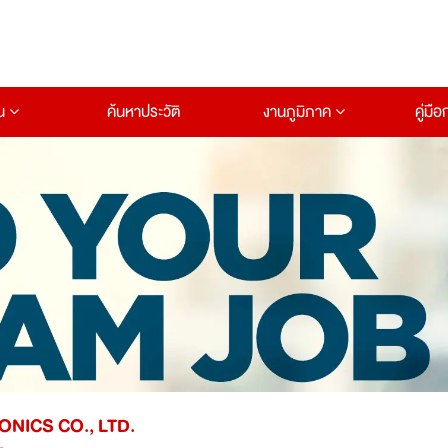
าน
ค้นหาประวัติ
งานภูมิภาค
คู่มื
NICS CO., LTD.