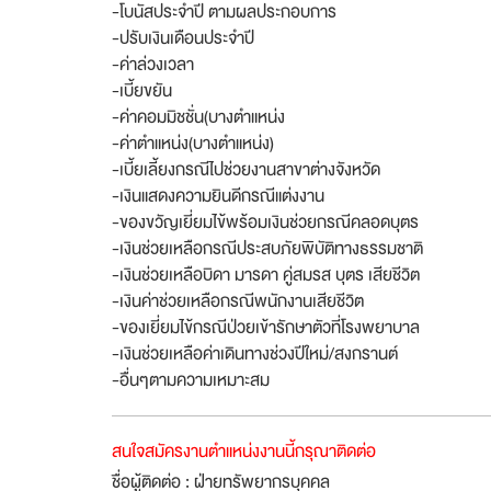
-โบนัสประจำปี ตามผลประกอบการ
-ปรับเงินเดือนประจำปี
-ค่าล่วงเวลา
-เบี้ยขยัน
-ค่าคอมมิชชั่น(บางตำแหน่ง
-ค่าตำแหน่ง(บางตำแหน่ง)
-เบี้ยเลี้ยงกรณีไปช่วยงานสาขาต่างจังหวัด
-เงินแสดงความยินดีกรณีแต่งงาน
-ของขวัญเยี่ยมไข้พร้อมเงินช่วยกรณีคลอดบุตร
-เงินช่วยเหลือกรณีประสบภัยพิบัติทางธรรมชาติ
-เงินช่วยเหลือบิดา มารดา คู่สมรส บุตร เสียชีวิต
-เงินค่าช่วยเหลือกรณีพนักงานเสียชีวิต
-ของเยี่ยมไข้กรณีป่วยเข้ารักษาตัวที่โรงพยาบาล
-เงินช่วยเหลือค่าเดินทางช่วงปีใหม่/สงกรานต์
-อื่นๆตามความเหมาะสม
สนใจสมัครงานตำแหน่งงานนี้กรุณาติดต่อ
ชื่อผู้ติดต่อ : ฝ่ายทรัพยากรบุคคล