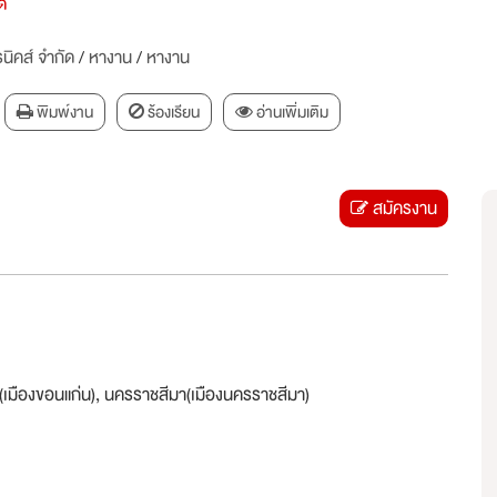
ด
นิคส์ จำกัด
/
หางาน
/
หางาน
พิมพ์งาน
ร้องเรียน
อ่านเพิ่มเติม
สมัครงาน
เมืองขอนแก่น), นครราชสีมา(เมืองนครราชสีมา)