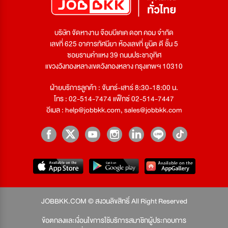
บริษัท จัดหางาน จ๊อบบีเคเค ดอท คอม จำกัด
เลขที่ 625 อาคารทัศนียา ห้องเลขที่ ยูนิต ดี ชั้น 5
ซอยรามคำแหง 39 ถนนประชาอุทิศ
แขวงวังทองหลางเขตวังทองหลาง กรุงเทพฯ 10310
ฝ่ายบริการลูกค้า : จันทร์-เสาร์ 8:30-18:00 น.
โทร : 02-514-7474 แฟ็กซ์ 02-514-7447
อีเมล :
help@jobbkk.com
,
sales@jobbkk.com
JOBBKK.COM © สงวนลิขสิทธิ์ All Right Reserved
ข้อตกลงและเงื่อนไขการใช้บริการสมาชิกผู้ประกอบการ