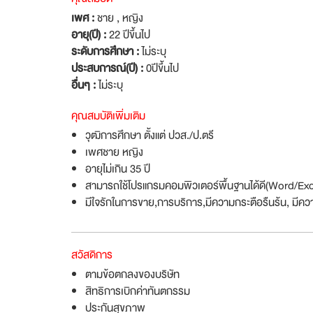
เพศ :
ชาย , หญิง
อายุ(ปี) :
22 ปีขึ้นไป
ระดับการศึกษา :
ไม่ระบุ
ประสบการณ์(ปี) :
0ปีขึ้นไป
อื่นๆ :
ไม่ระบุ
คุณสมบัติเพิ่มเติม
วุฒิการศึกษา ตั้งแต่ ปวส./ป.ตรี
เพศชาย หญิง
อายุไม่เกิน 35 ปี
สามารถใช้โปรแกรมคอมพิวเตอร์พื้นฐานได้ดี(Word/Exc
มีใจรักในการขาย,การบริการ,มีความกระตือรืนร้น, มีคว
สวัสดิการ
ตามข้อตกลงของบริษัท
สิทธิการเบิกค่าทันตกรรม
ประกันสุขภาพ