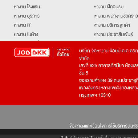
หางาน โรงแรม
หางาน ฝึกอบรม
หางาน ธุรการ
หางาน พนักงานชั่วคราว
หางาน IT
หางาน บริการลูกค้า
หางาน ในห้าง
หางาน ประชาสัมพันธ์
หางาน ท่องเที่ยว
หางาน รับโทรศัพท์
บริษัท จัดหางาน จ๊อบบีเคเค ดอ
หางาน จัดซื้อ
หางาน ประสานงาน
จำกัด
หางาน การขาย
หางาน จองตั๋ว
เลขที่ 625 อาคารทัศนียา ห้องเลขที
หางาน คีย์ข้อมูล
หางาน ร้านอาหาร
ชั้น 5
ซอยรามคำแหง 39 ถนนประชาอุท
หางาน บุคคล
หางาน กุ๊ก
แขวงวังทองหลางเขตวังทองหลา
หางาน วิศวกร
หางาน นักศึกษาฝึกงาน
กรุงเทพฯ 10310
หางาน เจ้าหน้าที่รักษาความปลอดภัย
หางาน Mobile Applica
Developer
หางาน พนักงานขับรถ
หางาน ล่ามแปลภาษา
หางาน ผู้จัดการ
บริการสรรหาพนักงาน
ข้อตกลงและเงื่อนไขการใช้บริการสมาช
โปรแกรมเมอร์
บริษัทจัดหางาน
เจ้าหน้าที่ความปลอดภัย