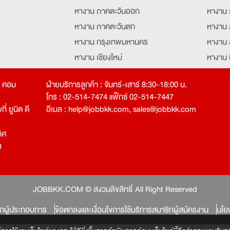
หางาน ภาคตะวันออก
หางาน 
หางาน ภาคตะวันตก
หางาน 
หางาน กรุงเทพมหานคร
หางาน 
หางาน เชียงใหม่
หางาน 
หางาน ฉะเชิงเทรา
หางานอ
ท คอม
ฝ่ายบริการลูกค้า : จันทร์-เสาร์ 8:30-18:00 น.
โทร : 02-514-7474 แฟ็กซ์ 02-514-7447
่ ยูนิต ดี
อีเมล :
help@jobbkk.com
,
sales@jobbkk.com
ิศ
ง
tion
JOBBKK.COM © สงวนลิขสิทธิ์ All Right Reserved
ิกผู้ประกอบการ
ข้อตกลงและเงื่อนไขการใช้บริการสมาชิกผู้สมัครงาน
นโย