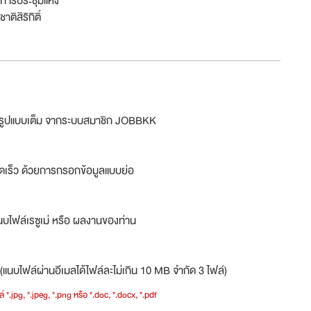
์การประชุมแห่ง
ชาติสิริกิติ์
ม่รูปแบบเต็ม จากระบบสมาชิก JOBBKK
ดเร็ว ด้วยการกรอกข้อมูลแบบย่อ
บไฟล์เรซูเม่ หรือ ผลงานของท่าน
(แนบไฟล์ผ่านอีเมลได้ไฟล์ละไม่เกิน 10 MB จำกัด 3 ไฟล์)
์ *.jpg, *.jpeg, *.png หรือ *.doc, *.docx, *.pdf