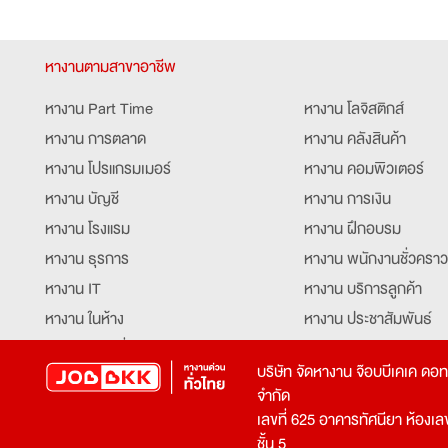
หางานตามสาขาอาชีพ
หางาน Part Time
หางาน โลจิสติกส์
หางาน การตลาด
หางาน คลังสินค้า
หางาน โปรแกรมเมอร์
หางาน คอมพิวเตอร์
หางาน บัญชี
หางาน การเงิน
หางาน โรงแรม
หางาน ฝึกอบรม
หางาน ธุรการ
หางาน พนักงานชั่วคราว
หางาน IT
หางาน บริการลูกค้า
หางาน ในห้าง
หางาน ประชาสัมพันธ์
หางาน ท่องเที่ยว
หางาน รับโทรศัพท์
บริษัท จัดหางาน จ๊อบบีเคเค ดอ
หางาน จัดซื้อ
หางาน ประสานงาน
จำกัด
หางาน การขาย
หางาน จองตั๋ว
เลขที่ 625 อาคารทัศนียา ห้องเลขที
หางาน คีย์ข้อมูล
หางาน ร้านอาหาร
ชั้น 5