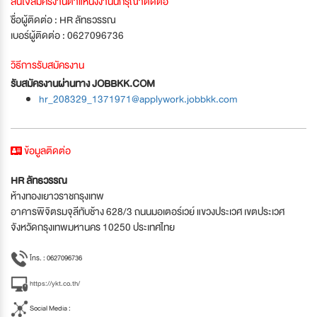
สนใจสมัครงานตำแหน่งงานนี้กรุณาติดต่อ
ชื่อผู้ติดต่อ : HR ลัทธวรรณ
เบอร์ผู้ติดต่อ : 0627096736
วิธีการรับสมัครงาน
รับสมัครงานผ่านทาง JOBBKK.COM
hr_208329_1371971@applywork.jobbkk.com
ข้อมูลติดต่อ
HR ลัทธวรรณ
ห้างทองเยาวราชกรุงเทพ
อาคารพิจิตรมจุลีทับช้าง 628/3 ถนนมอเตอร์เวย์ แขวงประเวศ เขตประเวศ
จังหวัดกรุงเทพมหานคร 10250 ประเทศไทย
โทร. : 0627096736
https://ykt.co.th/
Social Media :