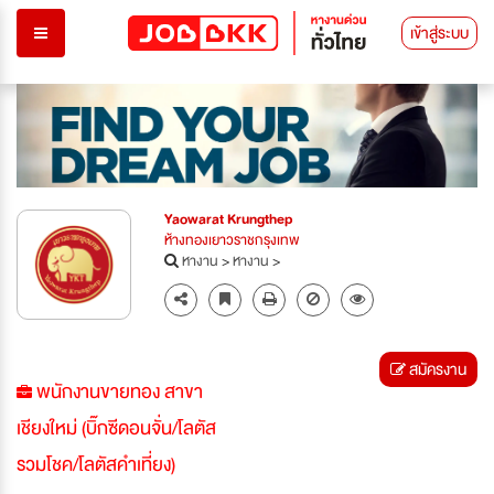
เข้าสู่ระบบ
Yaowarat Krungthep
ห้างทองเยาวราชกรุงเทพ
หางาน
>
หางาน
>
สมัครงาน
พนักงานขายทอง สาขา
เชียงใหม่ (บิ๊กซีดอนจั่น/โลตัส
รวมโชค/โลตัสคำเที่ยง)