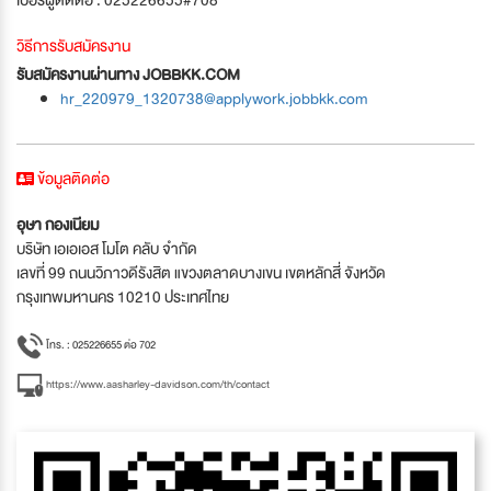
วิธีการรับสมัครงาน
รับสมัครงานผ่านทาง JOBBKK.COM
hr_220979_1320738@applywork.jobbkk.com
ข้อมูลติดต่อ
อุษา กองเนียม
บริษัท เอเอเอส โมโต คลับ จำกัด
เลขที่ 99 ถนนวิภาวดีรังสิต แขวงตลาดบางเขน เขตหลักสี่ จังหวัด
กรุงเทพมหานคร 10210 ประเทศไทย
โทร. : 025226655 ต่อ 702
https://www.aasharley-davidson.com/th/contact