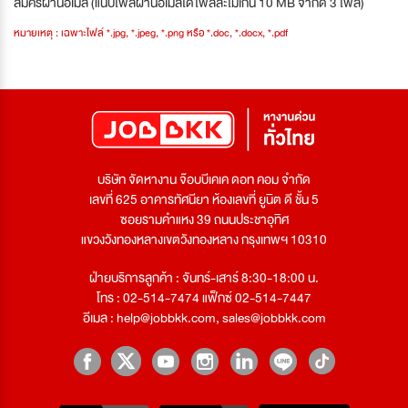
สมัครผ่านอีเมล (แนบไฟล์ผ่านอีเมลได้ไฟล์ละไม่เกิน 10 MB จำกัด 3 ไฟล์)
หมายเหตุ : เฉพาะไฟล์ *.jpg, *.jpeg, *.png หรือ *.doc, *.docx, *.pdf
บริษัท จัดหางาน จ๊อบบีเคเค ดอท คอม จำกัด
เลขที่ 625 อาคารทัศนียา ห้องเลขที่ ยูนิต ดี ชั้น 5
ซอยรามคำแหง 39 ถนนประชาอุทิศ
แขวงวังทองหลางเขตวังทองหลาง กรุงเทพฯ 10310
ฝ่ายบริการลูกค้า : จันทร์-เสาร์ 8:30-18:00 น.
โทร : 02-514-7474 แฟ็กซ์ 02-514-7447
อีเมล :
help@jobbkk.com
,
sales@jobbkk.com