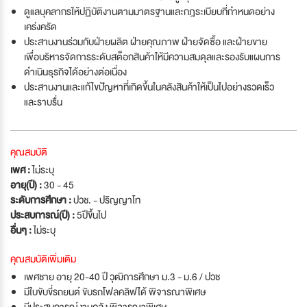
ดูแลบุคลากรให้ปฏิบัติงานตามมาตรฐานและกฎระเบียบที่กำหนดอย่าง
เคร่งครัด
ประสานงานร่วมกับฝ่ายผลิต ฝ่ายคุณภาพ ฝ่ายจัดซื้อ และฝ่ายขาย
เพื่อบริหารจัดการระดับสต็อกสินค้าให้มีความสมดุลและรองรับแผนการ
ดำเนินธุรกิจได้อย่างต่อเนื่อง
ประสานงานและแก้ไขปัญหาที่เกิดขึ้นในคลังสินค้าให้เป็นไปอย่างรวดเร็ว
และราบรื่น
คุณสมบัติ
เพศ :
ไม่ระบุ
อายุ(ปี) :
30 - 45
ระดับการศึกษา :
ปวช. - ปริญญาโท
ประสบการณ์(ปี) :
5ปีขึ้นไป
อื่นๆ :
ไม่ระบุ
คุณสมบัติเพิ่มเติม
เพศชาย อายุ 20-40 ปี วุฒิการศึกษา ม.3 - ม.6 / ปวช
มีใบขับขี่รถยนต์ ขับรถโฟลคลิฟได้ พิจารณาพิเศษ
มีประสบการณ์งานคลัง พิจารณาพิเศษ