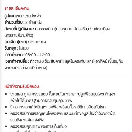
รายละเอียดงาน
รูปแบบงาน :
งานประจำ
จำนวนที่รับ :
2 ตำแหน่ง
สถานที่ปฏิบัติงาน :
นครราชสีมา(ด่านขุนทด,ปักธงชัย,ปากช่อง,เมือง
นครราชสีมา,สีคิ้ว)
เงินเดือน(บาท) :
ตามตกลง
วันหยุด :
ไม่ระบุ
เวลาทำงาน :
08:00 - 17:00
เวลาทำงานอื่น :
ทำงาน 6 วัน/สัปดาห์ หยุดไม่ตรงกับ เสาร์-อาทิตย์ (ขึ้นอยู่กับ
ตารางการทำงานที่กำหนด)
หน้าที่ความรับผิดชอบ
วางแผน ดูแล ตรวจสอบ ขั้นตอนในการเพาะปลูกพืชสมุนไพร กัญชา
เพื่อให้ได้มาตรฐานการควบคุมคุณภาพ
วิเคราะห์และแก้ไขปัญหาโรคพืช พร้อมทั้งหาวิธีการป้องกันโรค
ตรวจสอบการเจริญเติบโตของพืช และบันทึกข้อมูลประจำวันของพืช
รวมถึงการตัดแต่งพืช
ตรวจสอบคุณภาพของการเก็บเกี่ยว