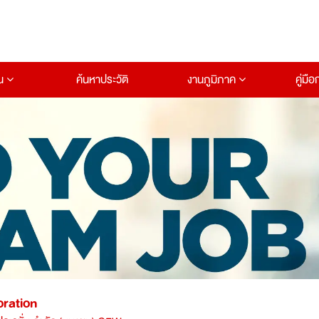
าน
ค้นหาประวัติ
งานภูมิภาค
คู่มื
oration