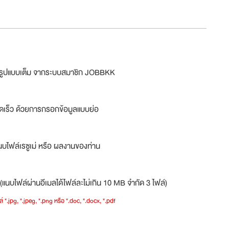
ม่รูปแบบเต็ม จากระบบสมาชิก JOBBKK
ดเร็ว ด้วยการกรอกข้อมูลแบบย่อ
บไฟล์เรซูเม่ หรือ ผลงานของท่าน
(แนบไฟล์ผ่านอีเมลได้ไฟล์ละไม่เกิน 10 MB จำกัด 3 ไฟล์)
์ *.jpg, *.jpeg, *.png หรือ *.doc, *.docx, *.pdf