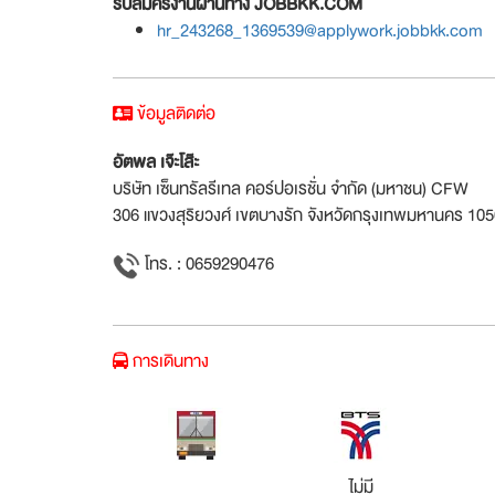
รับสมัครงานผ่านทาง JOBBKK.COM
hr_243268_1369539@applywork.jobbkk.com
ข้อมูลติดต่อ
อัตพล เจ๊ะโส๊ะ
บริษัท เซ็นทรัลรีเทล คอร์ปอเรชั่น จำกัด (มหาชน) CFW
306 แขวงสุริยวงศ์ เขตบางรัก จังหวัดกรุงเทพมหานคร 10
โทร. : 0659290476
การเดินทาง
ไม่มี