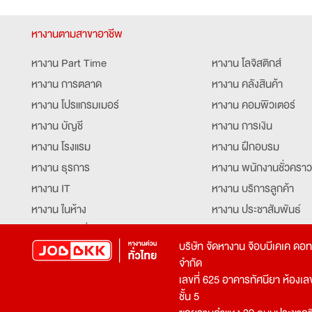
หางานตามสาขาอาชีพ
หางาน Part Time
หางาน โลจิสติกส์
หางาน การตลาด
หางาน คลังสินค้า
หางาน โปรแกรมเมอร์
หางาน คอมพิวเตอร์
หางาน บัญชี
หางาน การเงิน
หางาน โรงแรม
หางาน ฝึกอบรม
หางาน ธุรการ
หางาน พนักงานชั่วคราว
หางาน IT
หางาน บริการลูกค้า
หางาน ในห้าง
หางาน ประชาสัมพันธ์
หางาน ท่องเที่ยว
หางาน รับโทรศัพท์
บริษัท จัดหางาน จ๊อบบีเคเค ดอ
หางาน จัดซื้อ
หางาน ประสานงาน
จำกัด
หางาน การขาย
หางาน จองตั๋ว
เลขที่ 625 อาคารทัศนียา ห้องเลขที
หางาน คีย์ข้อมูล
หางาน ร้านอาหาร
ชั้น 5