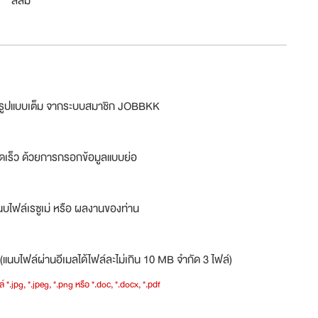
สีลม
ม่รูปแบบเต็ม จากระบบสมาชิก JOBBKK
ดเร็ว ด้วยการกรอกข้อมูลแบบย่อ
บไฟล์เรซูเม่ หรือ ผลงานของท่าน
(แนบไฟล์ผ่านอีเมลได้ไฟล์ละไม่เกิน 10 MB จำกัด 3 ไฟล์)
์ *.jpg, *.jpeg, *.png หรือ *.doc, *.docx, *.pdf