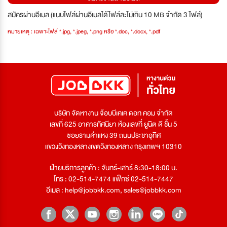
สมัครผ่านอีเมล (แนบไฟล์ผ่านอีเมลได้ไฟล์ละไม่เกิน 10 MB จำกัด 3 ไฟล์)
หมายเหตุ : เฉพาะไฟล์ *.jpg, *.jpeg, *.png หรือ *.doc, *.docx, *.pdf
บริษัท จัดหางาน จ๊อบบีเคเค ดอท คอม จำกัด
เลขที่ 625 อาคารทัศนียา ห้องเลขที่ ยูนิต ดี ชั้น 5
ซอยรามคำแหง 39 ถนนประชาอุทิศ
แขวงวังทองหลางเขตวังทองหลาง กรุงเทพฯ 10310
ฝ่ายบริการลูกค้า : จันทร์-เสาร์ 8:30-18:00 น.
โทร : 02-514-7474 แฟ็กซ์ 02-514-7447
อีเมล :
help@jobbkk.com
,
sales@jobbkk.com