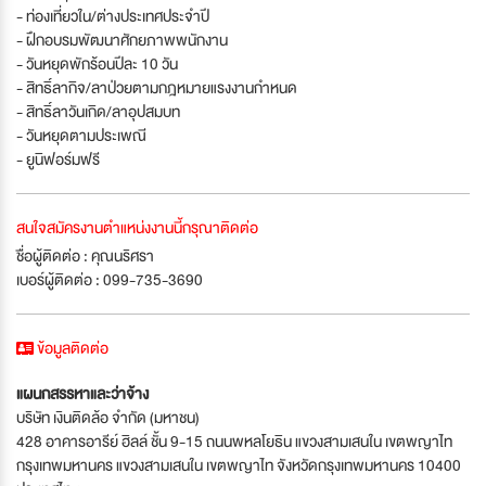
- ท่องเที่ยวใน/ต่างประเทศประจำปี
- ฝึกอบรมพัฒนาศักยภาพพนักงาน
- วันหยุดพักร้อนปีละ 10 วัน
- สิทธิ์ลากิจ/ลาป่วยตามกฎหมายแรงงานกำหนด
- สิทธิ์ลาวันเกิด/ลาอุปสมบท
- วันหยุดตามประเพณี
- ยูนิฟอร์มฟรี
สนใจสมัครงานตำแหน่งงานนี้กรุณาติดต่อ
ชื่อผู้ติดต่อ : คุณนริศรา
เบอร์ผู้ติดต่อ : 099-735-3690
ข้อมูลติดต่อ
แผนกสรรหาและว่าจ้าง
บริษัท เงินติดล้อ จำกัด (มหาชน)
428 อาคารอารีย์ ฮิลล์ ชั้น 9-15 ถนนพหลโยธิน แขวงสามเสนใน เขตพญาไท
กรุงเทพมหานคร แขวงสามเสนใน เขตพญาไท จังหวัดกรุงเทพมหานคร 10400