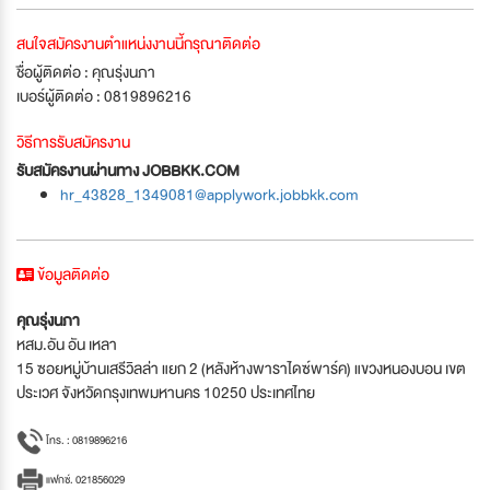
สนใจสมัครงานตำแหน่งงานนี้กรุณาติดต่อ
ชื่อผู้ติดต่อ : คุณรุ่งนภา
เบอร์ผู้ติดต่อ : 0819896216
วิธีการรับสมัครงาน
รับสมัครงานผ่านทาง JOBBKK.COM
hr_43828_1349081@applywork.jobbkk.com
ข้อมูลติดต่อ
คุณรุ่งนภา
หสม.อัน อัน เหลา
15 ซอยหมู่บ้านเสรีวิลล่า แยก 2 (หลังห้างพาราไดซ์พาร์ค) แขวงหนองบอน เขต
ประเวศ จังหวัดกรุงเทพมหานคร 10250 ประเทศไทย
โทร. : 0819896216
แฟกซ์. 021856029