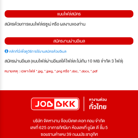
แนบไฟล์สมัคร
สมัครด้วยการแนบไฟล์เรซูเม่ หรือ ผลงานของท่าน
สมัครงานผ่านอีเมล
คลิกที่นี่เพื่อดูวิธีการใช้งานสมัครด้วยอีเมล
สมัครผ่านอีเมล (แนบไฟล์ผ่านอีเมลได้ไฟล์ละไม่เกิน 10 MB จำกัด 3 ไฟล์)
หมายเหตุ : เฉพาะไฟล์ *.jpg, *.jpeg, *.png หรือ *.doc, *.docx, *.pdf
บริษัท จัดหางาน จ๊อบบีเคเค ดอท คอม จำกัด
เลขที่ 625 อาคารทัศนียา ห้องเลขที่ ยูนิต ดี ชั้น 5
ซอยรามคำแหง 39 ถนนประชาอุทิศ