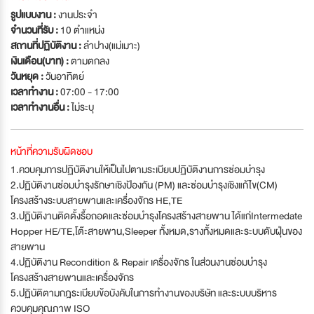
รูปแบบงาน :
งานประจำ
จำนวนที่รับ :
10 ตำแหน่ง
สถานที่ปฏิบัติงาน :
ลำปาง(แม่เมาะ)
เงินเดือน(บาท) :
ตามตกลง
วันหยุด :
วันอาทิตย์
เวลาทำงาน :
07:00 - 17:00
เวลาทำงานอื่น :
ไม่ระบุ
หน้าที่ความรับผิดชอบ
1.ควบคุมการปฏิบัติงานให้เป็นไปตามระเบียบปฏิบัติงานการซ่อมบำรุง
2.ปฏิบัติงานซ่อมบำรุงรักษาเชิงป้องกัน (PM) และซ่อมบำรุงเชิงแก้ไข(CM)
โครงสร้างระบบสายพานและเครื่องจักร HE,TE
3.ปฏิบัติงานติดตั้งรื้อถอดและซ่อมบำรุงโครงสร้างสายพาน ได้แก่Intermedate
Hopper HE/TE,โต๊ะสายพาน,Sleeper ทั้งหมด,รางทั้งหมดและระบบดับฝุ่นของ
สายพาน
4.ปฏิบัติงาน Recondition & Repair เครื่องจักร ในส่วนงานซ่อมบำรุง
โครงสร้างสายพานและเครื่องจักร
5.ปฏิบัติตามกฎระเบียบข้อบังคับในการทำงานของบริษัท และระบบบริหาร
ควบคุมคุณภาพ ISO