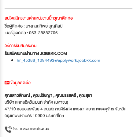
สนใจสมัครงานตำแหน่งงานนี้กรุณาติดต่อ
ชื่อผู้ติดต่อ : นางกมลทิพย์ บุญศิลป์
เบอร์ผู้ติดต่อ : 063-35852706
วิธีการรับสมัครงาน
รับสมัครงานผ่านทาง JOBBKK.COM
hr_45388_1094493@applywork.jobbkk.com
ข้อมูลติดต่อ
คุณเสาวลักษณ์ , คุณปรัชญา , คุณบรรสตรี , คุณสุชา
บริษัท สหกลอิควิปเมนท์ จำกัด (มหาชน)
47/10 ซอยอมรพันธ์ 4 ถนนวิภาวดีรังสิต แขวงลาดยาว เขตจตุจักร จังหวัด
กรุงเทพมหานคร 10900 ประเทศไทย
โทร. : 0-2941-0888 ต่อ 41-43