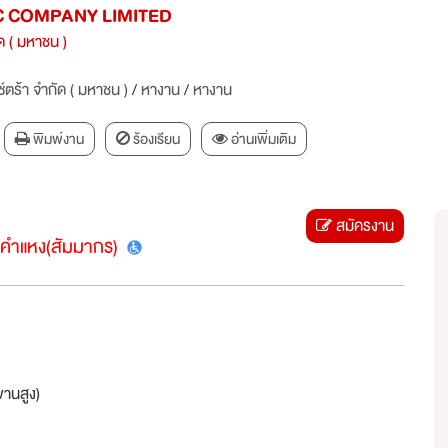
C COMPANY LIMITED
ัด ( มหาชน )
ซ์ตร้า จำกัด ( มหาชน )
/
หางาน
/
หางาน
พิมพ์งาน
ร้องเรียน
อ่านเพิ่มเติม
สมัครงาน
คำแหง(สัมมากร)
านสูง)