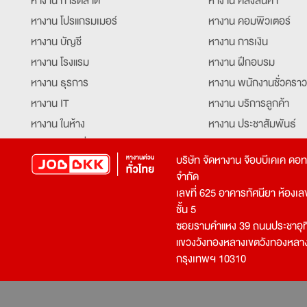
หางาน การตลาด
หางาน คลังสินค้า
หางาน โปรแกรมเมอร์
หางาน คอมพิวเตอร์
หางาน บัญชี
หางาน การเงิน
หางาน โรงแรม
หางาน ฝึกอบรม
หางาน ธุรการ
หางาน พนักงานชั่วคราว
หางาน IT
หางาน บริการลูกค้า
หางาน ในห้าง
หางาน ประชาสัมพันธ์
หางาน ท่องเที่ยว
หางาน รับโทรศัพท์
บริษัท จัดหางาน จ๊อบบีเคเค ดอ
หางาน จัดซื้อ
หางาน ประสานงาน
จำกัด
หางาน การขาย
หางาน จองตั๋ว
เลขที่ 625 อาคารทัศนียา ห้องเลขที
หางาน คีย์ข้อมูล
หางาน ร้านอาหาร
ชั้น 5
ซอยรามคำแหง 39 ถนนประชาอุท
หางาน บุคคล
หางาน กุ๊ก
แขวงวังทองหลางเขตวังทองหลา
หางาน วิศวกร
หางาน นักศึกษาฝึกงาน
กรุงเทพฯ 10310
หางาน เจ้าหน้าที่รักษาความปลอดภัย
หางาน Mobile Applica
Developer
หางาน พนักงานขับรถ
หางาน ล่ามแปลภาษา