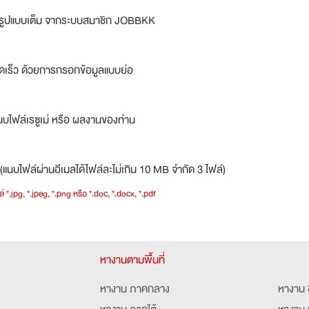
ม่รูปแบบเต็ม จากระบบสมาชิก JOBBKK
ดเร็ว ด้วยการกรอกข้อมูลแบบย่อ
บไฟล์เรซูเม่ หรือ ผลงานของท่าน
(แนบไฟล์ผ่านอีเมลได้ไฟล์ละไม่เกิน 10 MB จำกัด 3 ไฟล์)
์ *.jpg, *.jpeg, *.png หรือ *.doc, *.docx, *.pdf
หางานตามพื้นที่
หางาน ภาคกลาง
หางาน 