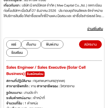
ประเภทธุรกิจ :
ธนาคารพาณิชย์
เกี่ยวกับเรา :
บริษัท มี แคปปิตอล จำกัด ( Mee Capital Co.,ltd. ) จดทะเบียน
ก่อตั้งบริษัทฯ เมื่อวันที่ 27 ธันวาคม 2526 ประกอบธุรกิจผลิตและจัดจำหน่าย
ให้บริการสินเชื่อ ให้เช่าซื้อรถแท็กซี่ป้ายแดง มือสอง และ เช่าซื้อโซล่าร์เซลล์ โดย
บริษัทมีศูนย์ซ่อมบำรุงรถเป็นของตัวเอง ธุรกิจซื้อ-ขาย จัดไฟแนนซ์รถบรรทุก
โครงการรถบรรทุกเสี่ยน้อย ให้โอกาสได้เป็นเจ้าของรถเมื่อผ่อนจบสัญญา และ
อ่านเพิ่มเติม
ขายสด-ผ่อน - มีทุนจดทะเบียนมากกว่า 300 ล้านบาท - มีพนักงานประจำ
200 คน - มียอดขาย 800 - 1,000 ล้านบาท/ปี บริษัทฯ ตั้งอยู่ที่ 455/9-11
ถนนพระราม 6 แขวงถนนเพชรบุรี เขตราชเทวี กรุงเทพฯ 10400 บริษัทมีแผนนำ
แชร์
เก็บงาน
พิมพ์งาน
สมัครงาน
บริษัทเข้าจดทะเบียนในตลาดหลักทรัพย์ในขณะนี้กำลังอยู่ระหว่างขั้นตอน PRE-
ร้องเรียน
IPO จึงต้องการรับสมัครบุคลากรโดยเฉพาะคนรุ่นใหม่ที่ชอบงานท้าทาย ซึ่งมี
การเตรียมการในด้านระบบโปรแกรม ERP กระบวนการทำงาน มีการนำ
เทคโนโลยีที่ทันสมัยเข้ามาช่วยในการทำงานให้สะดวก รวดเร็ว ลดความผิดพลาด
Sales Engineer / Sales Executive (Solar Cell
อีกทั้งมี Internal & External Auditor (ฺBig-4) FA เข้ามาช่วยแนะนำเป็นที่
Business)
ปรึกษาในการวางระบบ ระบบ Control และเป็นที่ปรึกษาทางการเงิน -มีเต็นท์รถ
รับสมัครด่วน
7 แห่ง คือ เต็นท์กาญจนาภิเษก,เต็นท์พระราม 9, เต็นท์สุวินทวงศ์, เต็นท์พระราม
สถานที่ปฏิบัติงาน :
กรุงเทพมหานคร(ทุกเขต)
2 เต็นท์พระราม3 เต็นท์ศรีนครินทร์ และเต็นท์บางพูน รวมถึงมีศูนย์ซ่อมบำรุงอยู่
สาขาอาชีพหลัก :
ขาย
สาขาอาชีพรอง :
วิศวกรขาย
เลียบทางด่วนศรีรัช ถนนบรมราชชนนี กทม ร่วมเป็นส่วนหนึ่งกับ Mee Capital
รูปแบบงาน :
งานประจำ
เพื่อสร้างอนาคตที่มั่นคงและมีเป้าหมาย เรากำลังมองหาบุคลากรมืออาชีพที่มี
ระดับตำแหน่งงาน :
เจ้าหน้าที่
ความพร้อมในการเติบโตไปกับองค์กร โดยผู้ร่วมงานจะได้รับ: - โอกาสในการ
จำนวนที่รับ :
1 ตำแหน่ง
เติบโตในสายงานอย่างต่อเนื่อง - การทำงานร่วมกับทีมที่มีความเชี่ยวชาญและ