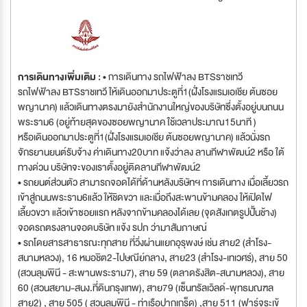
การเดินทางเพิ่มเติม :
• การเดินทาง รถไฟฟ้าลง BTSราชเทวี
รถไฟฟ้าลง BTSราชเทวี ให้เดินออกมาประตูที่1(ฝั่งโรงแรมเอเชีย ต้นซอย
พญานาค) แล้วเดินทางตรงมายังสำนักงานใหญ่ของบริษัทซึ่งตั้งอยู่บนถนน
พระราม6 (อยู่ท้ายสุดของซอยพญานาค ใช้เวลาประมาณ15นาที )
หรือเดินออกมาประตูที่1(ฝั่งโรงแรมเอเชีย ต้นซอยพญานาค) แล้วนั่งรถ
จักรยานยนต์รับจ้าง ค่าเดินทาง20บาท แจ้งว่าลง ลานกีฬาพัฒน์2 หรือ ใต้
ทางด่วน บริษัทจะของเราตั้งอยู่ติดลานกีฬาพัฒน์2
• รถยนต์ส่วนตัว สามารถจอดได้ที่ด้านหลังบริษัทฯ การเดินทาง เมื่อเลี้ยวรถ
เข้าสู่ถนนพระราม6แล้ว ให้ชิดขวา และเมื่อถึงสะพานข้ามคลอง ให้เปิดไฟ
เลี้ยวขวา แล้วเข้าซอยแรก หลังจากข้ามคลองได้เลย (จุดสังเกตรูปปั้นช้าง)
จอดรถตรงลานจอดบริษัท แจ้ง รปภ ว่ามาสัมภาษณ์
• รถโดยสารสาธารณะทุกสาย ที่วิ่งผ่านแยกอุรุพงษ์ เช่น สาย2 (สำโรง-
สนามหลวง), 16 หมอชิต2-ไปษณีย์กลาง, สาย23 (สำโรง-เทเวศร์), สาย 50
(สวนลุมพินี - สะพานพระราม7), สาย 59 (ตลาดรังสิต-สนามหลวง), สาย
60 (สวนสยาม-สนง.ที่ดินกรุงเทพ), สาย79 (เซ็นทรัลเวิลด์-พุทธมณฑล
สาย2) , สาย 505 ( สวนลุมพินี - ท่าเรือปากเกร็ด) ,สาย 511 (ฟาร์จระเข้