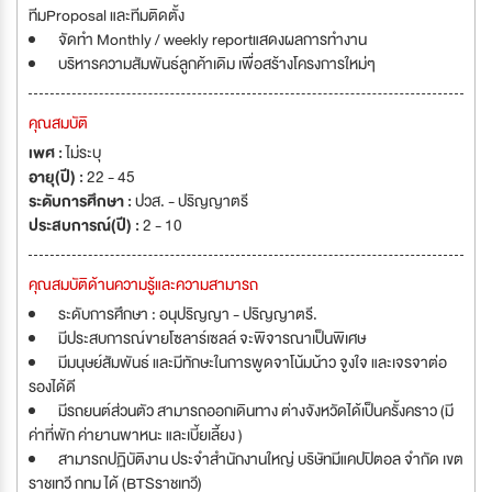
ทีมProposal และทีมติดตั้ง
จัดทํา Monthly / weekly reportแสดงผลการทํางาน
บริหารความสัมพันธ์ลูกค้าเดิม เพื่อสร้างโครงการใหม่ๆ
คุณสมบัติ
เพศ :
ไม่ระบุ
อายุ(ปี) :
22 - 45
ระดับการศึกษา :
ปวส. - ปริญญาตรี
ประสบการณ์(ปี) :
2 - 10
คุณสมบัติด้านความรู้และความสามารถ
ระดับการศึกษา : อนุปริญญา - ปริญญาตรี.
มีประสบการณ์ขายโซลาร์เซลล์ จะพิจารณาเป็นพิเศษ
มีมนุษย์สัมพันธ์ และมีทักษะในการพูดจาโน้มน้าว จูงใจ และเจรจาต่อ
รองได้ดี
มีรถยนต์ส่วนตัว สามารถออกเดินทาง ต่างจังหวัดได้เป็นครั้งคราว (มี
ค่าที่พัก ค่ายานพาหนะ และเบี้ยเลี้ยง )
สามารถปฏิบัติงาน ประจำสำนักงานใหญ่ บริษัทมีแคปปิตอล จำกัด เขต
ราชเทวี กทม ได้ (BTSราชเทวี)