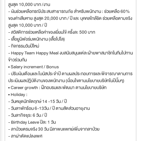
สูงสุด 10,000 บาท /งาน
- เงินช่วยเหลือกรณีประสบสาธารณภัย สำหรับพนักงาน : ช่วยเหลือ 60%
ของค่าเสียหาย สูงสุด 20,000 บาท / ปี และ บุคคลใกล้ชิด ช่วยเหลือตามจริง
สูงสุด 10,000 บาท / ปี
- สวัสดิการช่วยเหลือค่าของเยี่ยมไข้ ครั้งละ 500 บาท
- เสื้อยูนิฟอร์มพนักงาน (เสื้อโปโล)
- กิจกรรมวันปีใหม่
- Happy Team Happy Meal งบสนับสนุนแต่ละฝ่ายพาสมาชิกในทีมไปทาน
ข้าวร่วมกัน
• Salary increment / Bonus
- ปรับเงินเดือนและโบนัสประจำปี ตามผลประกอบการและพิจารณาตามการ
ประเมินผลปฏิบัติงานของพนักงาน (เงื่อนไขตามนโยบายบริษัทในปีนั้นๆ)
• Career growth : ฝึกอบรมและพัฒนา ตามนโยบายบริษัท
• Holiday :
- วันหยุดนักขัตฤกษ์ 14 -15 วัน / ปี
- วันลาพักร้อน 6-13วัน / ปี ตามสัดส่วนอายุงาน
- วันลากิจธุระ 6 วัน / ปี
- Birthday Leave ปีละ 1 วัน
- ลาป่วยตรมจริง 30 วัน มีลาพบแพทย์เพิ่มจากลาป่วย
- ลาผ่าตัดแปลงเพศ