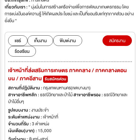
ประเภทธุรกิจ :
การเกษตร
เกี่ยวกับเรา :
“ มุ่งมั่นในการสร้างเครือข่ายเพื่อการพัฒนาเกษตรกรรม โดย
การแบ่งปันองค์ความรู้ ให้เกิดผลประโยชน์ และเป็นที่ยอมรับแก่ทุกภาคส่วน อย่าง
ยั่งยืน “
แชร์
เก็บงาน
พิมพ์งาน
สมัครงาน
ร้องเรียน
เจ้าหน้าที่ส่งเสริมการเกษตร ภาคกลาง / ภาคกลางตอน
บน / ภาคอีสาน
รับสมัครด่วน
สถานที่ปฏิบัติงาน :
กรุงเทพมหานคร(เขตบางนา)
สาขาอาชีพหลัก :
ธรณีวิทยาและป่าไม้
สาขาอาชีพรอง :
ธรณีวิทยาและ
ป่าไม้อื่นๆ
รูปแบบงาน :
งานประจำ
ระดับตำแหน่งงาน :
เจ้าหน้าที่
จำนวนที่รับ :
3 ตำแหน่ง
เงินเดือน(บาท) :
15,000
วันทำงาน :
จันทร์-เสาร์