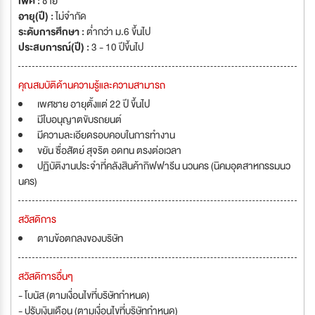
เพศ :
ชาย
อายุ(ปี) :
ไม่จำกัด
ระดับการศึกษา :
ต่ำกว่า ม.6 ขึ้นไป
ประสบการณ์(ปี) :
3 - 10 ปีขึ้นไป
คุณสมบัติด้านความรู้และความสามารถ
เพศชาย อายุตั้งแต่ 22 ปี ขึ้นไป
มีใบอนุญาตขับรถยนต์
มีความละเอียดรอบคอบในการทำงาน
ขยัน ซื่อสัตย์ สุจริต อดทน ตรงต่อเวลา
ปฏิบัติงานประจำที่คลังสินค้ากิฟฟารีน นวนคร (นิคมอุตสาหกรรมนว
นคร)
สวัสดิการ
ตามข้อตกลงของบริษัท
สวัสดิการอื่นๆ
- โบนัส (ตามเงื่อนไขที่บริษัทกำหนด)
- ปรับเงินเดือน (ตามเงื่อนไขที่บริษัทกำหนด)