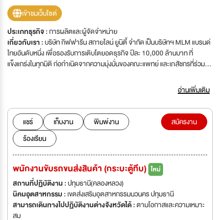
เข้าชมเว็บไซต์
ประเภทธุรกิจ :
การผลิตและผู้จัดจำหน่าย
เกี่ยวกับเรา :
บริษัท กิฟฟารีน สกายไลน์ ยูนิตี้ จำกัด เป็นบริษัทฯ MLM แบรนด์
ไทยอันดับหนึ่ง เพื่อรองรับการเติบโตยอดธุรกิจ ปีละ 10,000 ล้านบาท ที่
แข็งแกร่งในทุกมิติ ก่อกำเนิดจากความมุ่งมั่นของคณะแพทย์ และเภสัชกรที่ร่วมกัน
พัฒนาผลิตภัณฑ์ เพื่อคุณภาพชีวิตของคนไทย ผ่านการ รับรองที่ถูกต้องตาม
หลักวิชาการ ด้วยปณิธานยึดมั่นในความจริงใจ และความรับผิดชอบต่อผู้บริโภค
อ่านเพิ่มเติม
อันเต็มเปี่ยม กิฟฟารีน มียอดขายที่เติบโตอย่างต่อเนื่องอันเกิดจากการวางแผน
การตลาดที่มีวิสัยทัศน์ แผนการขายที่มีประสิทธิภาพ สามารถสร้างความมั่นคง
ให้แก่พนักงานทุกท่านในองค์กร ขอเชิญชวนผู้สนใจสมัครงานและร่วมสัมภาษณ์
แชร์
เก็บงาน
พิมพ์งาน
สมัครงาน
งานกับเรา
ร้องเรียน
พนักงานขับรถขนส่งสินค้า (กระบะตู้ทึบ)
ใหม่
สถานที่ปฏิบัติงาน :
ปทุมธานี(คลองหลวง)
นิคมอุตสาหกรรม :
เขตส่งเสริมอุตสาหกรรมนวนคร ปทุมธานี
สามารถเดินทางไปปฏิบัติงานต่างจังหวัดได้ :
ตามโอกาสและความเหมาะ
สม