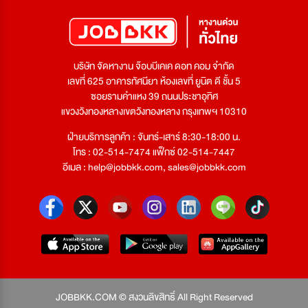
บริษัท จัดหางาน จ๊อบบีเคเค ดอท คอม จำกัด
เลขที่ 625 อาคารทัศนียา ห้องเลขที่ ยูนิต ดี ชั้น 5
ซอยรามคำแหง 39 ถนนประชาอุทิศ
แขวงวังทองหลางเขตวังทองหลาง กรุงเทพฯ 10310
ฝ่ายบริการลูกค้า : จันทร์-เสาร์ 8:30-18:00 น.
โทร : 02-514-7474 แฟ็กซ์ 02-514-7447
อีเมล :
help@jobbkk.com
,
sales@jobbkk.com
JOBBKK.COM © สงวนลิขสิทธิ์ All Right Reserved