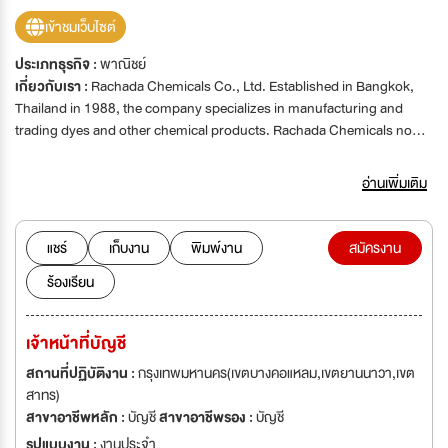
เข้าชมเว็บไซต์
ประเภทธุรกิจ :
พาณิชย์
เกี่ยวกับเรา :
Rachada Chemicals Co., Ltd. Established in Bangkok,
Thailand in 1988, the company specializes in manufacturing and
trading dyes and other chemical products. Rachada Chemicals now
acts as the ground for export of KISCO products across the
Southeast Asian region.
อ่านเพิ่มเติม
แชร์
เก็บงาน
พิมพ์งาน
สมัครงาน
ร้องเรียน
เจ้าหน้าที่บัญชี
สถานที่ปฏิบัติงาน :
กรุงเทพมหานคร(เขตบางคอแหลม,เขตยานนาวา,เขต
สาทร)
สาขาอาชีพหลัก :
บัญชี
สาขาอาชีพรอง :
บัญชี
รูปแบบงาน :
งานประจำ