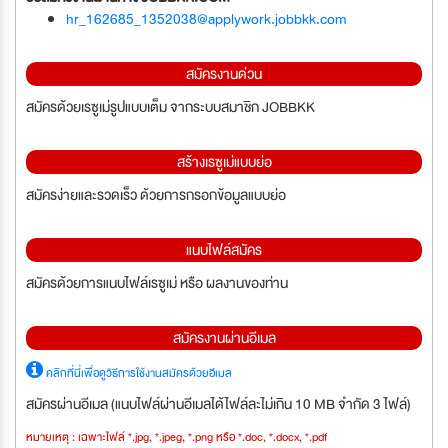
hr_162685_1352038@applywork.jobbkk.com
สมัครงานด่วน
สมัครด้วยเรซูเม่รูปแบบเต็ม จากระบบสมาชิก JOBBKK
สร้างเรซูเม่แบบย่อ
สมัครง่ายและรวดเร็ว ด้วยการกรอกข้อมูลแบบย่อ
แนบไฟล์สมัคร
สมัครด้วยการแนบไฟล์เรซูเม่ หรือ ผลงานของท่าน
สมัครงานผ่านอีเมล
คลิกที่นี่เพื่อดูวิธีการใช้งานสมัครด้วยอีเมล
สมัครผ่านอีเมล (แนบไฟล์ผ่านอีเมลได้ไฟล์ละไม่เกิน 10 MB จำกัด 3 ไฟล์)
หมายเหตุ : เฉพาะไฟล์ *.jpg, *.jpeg, *.png หรือ *.doc, *.docx, *.pdf