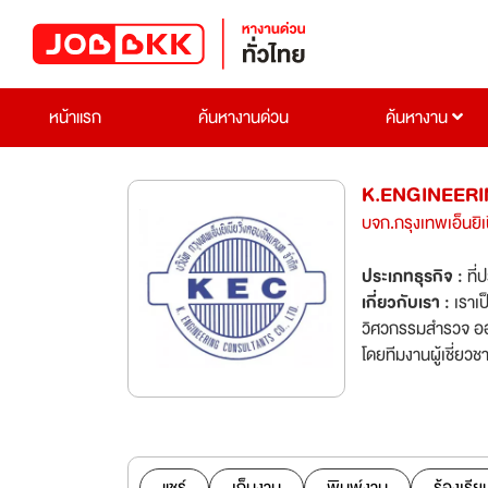
หน้าแรก
ค้นหางานด่วน
ค้นหางาน
K.ENGINEERI
บจก.กรุงเทพเอ็นยิเ
ประเภทธุรกิจ :
ที่
เกี่ยวกับเรา :
เราเ
วิศวกรรมสำรวจ ออ
โดยทีมงานผู้เชี่ย
ราชการ รัฐวิสาหกิ