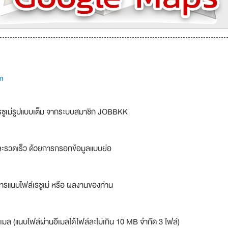
m
รซูเม่รูปแบบเต็ม จากระบบสมาชิก JOBBKK
ละรวดเร็ว ด้วยการกรอกข้อมูลแบบย่อ
ารแนบไฟล์เรซูเม่ หรือ ผลงานของท่าน
เมล (แนบไฟล์ผ่านอีเมลได้ไฟล์ละไม่เกิน 10 MB จำกัด 3 ไฟล์)