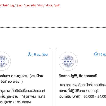
าะไฟล์ *.jpg, *.jpeg, *.png หรือ *.doc, *.docx, *.pdf
18 ชม. ก่อน
19 ชม
กรโยธา ควบคุมงาน (งานป้าย
วิศวกรปฐพี, วิศวกรธรณี
องเที่ยว ตจว. )
บจก.กรุงเทพเอ็นยิเนียริ่งคอนซัลแ
รุงเทพเอ็นยิเนียริ่งคอนซัลแตนท์
สถานที่ปฏิบัติงาน :
นนทบุรี
ี่ปฏิบัติงาน :
กรุงเทพมหานคร
เงินเดือน(บาท) :
20,000 - 24,0
ดือน(บาท) :
ตามตกลง