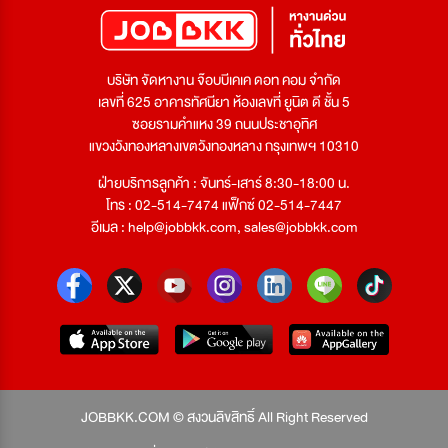
บริษัท จัดหางาน จ๊อบบีเคเค ดอท คอม จำกัด
เลขที่ 625 อาคารทัศนียา ห้องเลขที่ ยูนิต ดี ชั้น 5
ซอยรามคำแหง 39 ถนนประชาอุทิศ
แขวงวังทองหลางเขตวังทองหลาง กรุงเทพฯ 10310
ฝ่ายบริการลูกค้า : จันทร์-เสาร์ 8:30-18:00 น.
โทร : 02-514-7474 แฟ็กซ์ 02-514-7447
อีเมล :
help@jobbkk.com
,
sales@jobbkk.com
JOBBKK.COM © สงวนลิขสิทธิ์ All Right Reserved