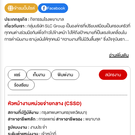
เข้าชมเว็บไซต์
Facebook
ประเภทธุรกิจ :
กิจกรรมโรงพยาบาล
เกี่ยวกับเรา :
กลุ่มบริษัท SLC Group เป็นองค์กรที่เปรียบเสมือนเป็นครอบครัวที่
ทุกคนต่างร่วมมือกันเพื่อก้าวไปข้างหน้า ไปให้ถึงเป้าหมายที่เป็นแรงขับเคลื่อนใน
การดำเนินงาน เรามุ่งเน้นให้ทุกคนมี “ความงามที่ไม่มีวันสิ้นสุด” ซึ่งปัจจุบันเรา
เติบโตจนเป็นครอบครัวใหญ่ ที่มีแบรนด์อยู่ภายใต้องค์กรด้วยกัน ดังนี้ SLC
Hospital, SLC Clinic, S'rene Clinic, Claire by SLC, Hair Clinique by
อ่านเพิ่มเติม
SLC และ SLC Inter Lab เรายังไม่หยุดที่จะพัฒนาให้องค์กรเติบโตไปข้างหน้า
อย่างต่อเนื่อง มาร่วมเป็นส่วนหนึ่งของธุรกิจความงามและสุขภาพที่เติบโตอย่าง
ต่อเนื่อง พร้อมโอกาสในการทำงานที่ท้าทายในสภาพแวดล้อมที่หลากหลายเพื่อ
แชร์
เก็บงาน
พิมพ์งาน
สมัครงาน
ร่วมสร้างความสำเร็จไปด้วยกัน
ร้องเรียน
หัวหน้างานหน่วยจ่ายกลาง (CSSD)
สถานที่ปฏิบัติงาน :
กรุงเทพมหานคร(เขตวัฒนา)
สาขาอาชีพหลัก :
การแพทย์
สาขาอาชีพรอง :
พยาบาล
รูปแบบงาน :
งานประจำ
ระดับตำแหน่งงาน :
เจ้าหน้าที่