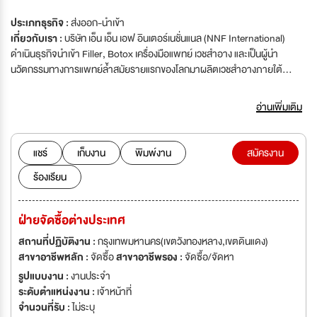
ประเภทธุรกิจ :
ส่งออก-นำเข้า
เกี่ยวกับเรา :
บริษัท เอ็น เอ็น เอฟ อินเตอร์เนชั่นแนล (NNF International)
ดำเนินธุรกิจนำเข้า Filler, Botox เครื่องมือแพทย์ เวชสำอาง และเป็นผู้นำ
นวัตกรรมทางการแพทย์ล้ำสมัยรายแรกของโลกมาผลิตเวชสำอางภายใต้
แบรนด์ CAVI Cosmetics ที่ได้รับความเชื่อมั่นและการรองรับจากองค์การ
อาหารและยา (อย.) ด้วยคู่ค้ากว่าหมื่นแห่งทั่วประเทศ เราไม่เพียงแต่สร้าง
อ่านเพิ่มเติม
มาตรฐานใหม่ให้กับวงการความงามและสุขภาพ แต่ยังเป็นองค์กรที่เปิดกว้างต่อ
การเรียนรู้และการเติบโตของคนรุ่นใหม่ ที่ต้องการมีส่วนร่วมในการขับเคลื่อน
อุตสาหกรรมสู่อนาคต
แชร์
เก็บงาน
พิมพ์งาน
สมัครงาน
ร้องเรียน
ฝ่ายจัดซื้อต่างประเทศ
สถานที่ปฏิบัติงาน :
กรุงเทพมหานคร(เขตวังทองหลาง,เขตดินแดง)
สาขาอาชีพหลัก :
จัดซื้อ
สาขาอาชีพรอง :
จัดซื้อ/จัดหา
รูปแบบงาน :
งานประจำ
ระดับตำแหน่งงาน :
เจ้าหน้าที่
จำนวนที่รับ :
ไม่ระบุ