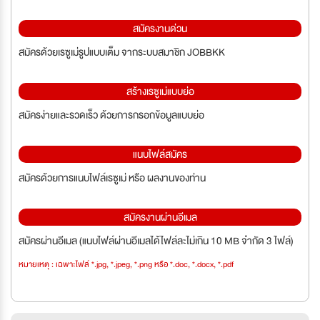
สมัครงานด่วน
สมัครด้วยเรซูเม่รูปแบบเต็ม จากระบบสมาชิก JOBBKK
สร้างเรซูเม่แบบย่อ
สมัครง่ายและรวดเร็ว ด้วยการกรอกข้อมูลแบบย่อ
แนบไฟล์สมัคร
สมัครด้วยการแนบไฟล์เรซูเม่ หรือ ผลงานของท่าน
สมัครงานผ่านอีเมล
สมัครผ่านอีเมล (แนบไฟล์ผ่านอีเมลได้ไฟล์ละไม่เกิน 10 MB จำกัด 3 ไฟล์)
หมายเหตุ : เฉพาะไฟล์ *.jpg, *.jpeg, *.png หรือ *.doc, *.docx, *.pdf