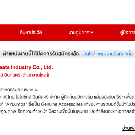
ค้นหาประวัติ
งานภูมิภาค
คู่มือกา
ตำแหน่งงานนี้ได้ปิดการรับสมัครแล้ว...
สนใจตำแหน่งงานอื่นคลิกที่นี่
eats Industry Co., Ltd.
ส์ อินดัสตรี (สำนักงานใหญ่)
ตสาหกรรมยานพาหนะ
ท ศรีไทย โอโตซีทส์ อินดัสตรี จำกัด ผู้คิดค้นนวัตกรรม แผ่นรองรับสรีระ เพื่อ
รนด์ "AirLumba" ซึ่งเป็น Genuine Accessories แท้ของค่ายรถยนต์ชั้นนำในป
มีคุณภาพ รักความก้าวหน้า มีความเขื่อมั่นในตนเอง และกำลังมองหาโอกาศสร้
คือคนมีคุณภาพ และพร้อมจะร่วมงานเป็นส่วนหนึ่งในองค์กรคุณภาพ เรามีโอ
อ่านเพิ