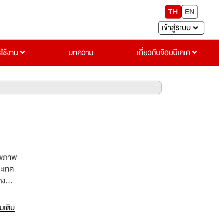
TH
EN
เข้าสู่ระบบ
รใช้งาน
บทความ
เกี่ยวกับจ๊อบบีเคเค
สุขภาพ
ระเทศ
าง
กาสดีๆ
่มเติม