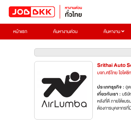
หน้าแรก
ค้นหางานด่วน
ค้นหางาน
Srithai Auto S
บจก.ศรีไทย โอโตซีท
ประเภทธุรกิจ :
อุ
เกี่ยวกับเรา :
บริษั
หลังที่ดี ภายใต้แบ
ต้องการบุคลากรที่
ความมั่นคง ถ้าคุณ
รอคุณอยู่