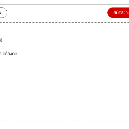
น
สมัครงา
ร)
รเครื่องกล