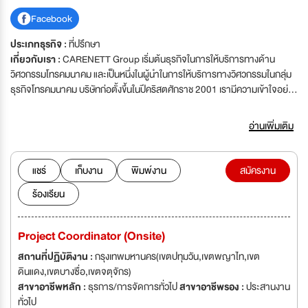
Facebook
ประเภทธุรกิจ :
ที่ปรึกษา
เกี่ยวกับเรา :
CARENETT Group เริ่มต้นธุรกิจในการให้บริการทางด้าน
วิศวกรรมโทรคมนาคม และเป็นหนึ่งในผู้นำในการให้บริการทางวิศวกรรมในกลุ่ม
ธุรกิจโทรคมนาคม บริษัทก่อตั้งขึ้นในปีคริสตศักราช 2001 เรามีความเข้าใจอย่าง
ลึกซื้งในองค์ประกอบและปัจจัยสำคัญในการดำเนินธุรกิจ ประกอบกับความรู้
ความเชี่ยวชาญของบุคคลากรในทุกระดับ ส่งผลให้เราประสบความสำเร็จในด้าน
อ่านเพิ่มเติม
การให้บริการด้านการสรรหาทรัพยากรบุคคลให้กับลูกค้าอย่างต่อเนื่อง
แชร์
เก็บงาน
พิมพ์งาน
สมัครงาน
ร้องเรียน
Project Coordinator (Onsite)
สถานที่ปฏิบัติงาน :
กรุงเทพมหานคร(เขตปทุมวัน,เขตพญาไท,เขต
ดินแดง,เขตบางซื่อ,เขตจตุจักร)
สาขาอาชีพหลัก :
ธุรการ/การจัดการทั่วไป
สาขาอาชีพรอง :
ประสานงาน
ทั่วไป