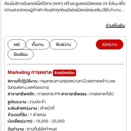
ห้องมีบริการอินเทอร์เน็ตไร้สาย (WiFi) ฟรี และรูมเซอร์วิสตลอด 24 ชั่วโมง เพื่อ
ความสะดวกของผู้เข้าพัก ห้องพักทุกห้องมีเฟอร์นิเจอร์ครบครัน มีโต๊ะทำงาน
โทรทัศน์ และตู้นิรภัย บางห้องมีวิวเมือง ห้องพักมีลานระเบียง ทุกห้องมีเครื่องปรับ
อากาศ และตู้เสื้อผ้า ที่พักมีบุฟเฟต์อาหารเช้าให้บริการทุกเช้า และมีห้องอาหาร
อ่านเพิ่มเติม
แชร์
เก็บงาน
พิมพ์งาน
สมัครงาน
ร้องเรียน
Marketing การตลาด
รับสมัครด่วน
สถานที่ปฏิบัติงาน :
กรุงเทพมหานคร(เขตบางกะปิ,เขตลาดพร้าว,เขต
วังทองหลาง,เขตห้วยขวาง)
สาขาอาชีพหลัก :
การตลาด/PR
สาขาอาชีพรอง :
การตลาดทั่วไป
รูปแบบงาน :
งานประจำ
ระดับตำแหน่งงาน :
เจ้าหน้าที่
จำนวนที่รับ :
1 ตำแหน่ง
เงินเดือน(บาท) :
18,000 - 20,000
วันทำงาน :
ตามที่บริษัทกำหนด