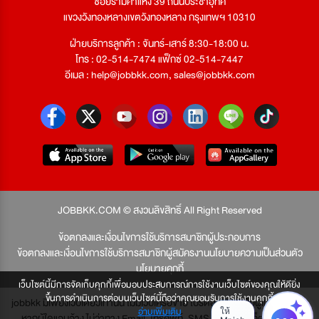
ซอยรามคำแหง 39 ถนนประชาอุทิศ
แขวงวังทองหลางเขตวังทองหลาง กรุงเทพฯ 10310
ฝ่ายบริการลูกค้า : จันทร์-เสาร์ 8:30-18:00 น.
โทร : 02-514-7474 แฟ็กซ์ 02-514-7447
อีเมล :
help@jobbkk.com
,
sales@jobbkk.com
JOBBKK.COM © สงวนลิขสิทธิ์ All Right Reserved
ข้อตกลงและเงื่อนไขการใช้บริการสมาชิกผู้ประกอบการ
ข้อตกลงและเงื่อนไขการใช้บริการสมาชิกผู้สมัครงาน
นโยบายความเป็นส่วนตัว
นโยบายคุกกี้
เว็บไซต์นี้มีการจัดเก็บคุกกี้เพื่อมอบประสบการณ์การใช้งานเว็บไซต์ของคุณให้ดียิ่ง
ขึ้นการดำเนินการต่อบนเว็บไซต์นี้ถือว่าคุณยอมรับการใช้งานคุกกี้
jobbkk มีเพียงเว็บเดียวเท่านั้น ไม่มีเว็บเครือข่าย โปรดอย่าหลงเชื่อผู้แอบอ้าง และ
อ่านเพิ่มเติม
หากผู้ใดแอบอ้าง ไม่ว่าทาง Email, โทรศัพท์, SMS หรือทางใดก็ตาม จะถูก