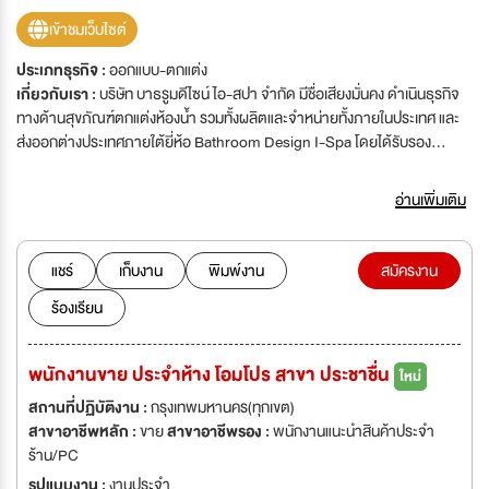
เข้าชมเว็บไซต์
ประเภทธุรกิจ :
ออกแบบ-ตกแต่ง
เกี่ยวกับเรา :
บริษัท บาธรูมดีไซน์ ไอ-สปา จำกัด มีชื่อเสียงมั่นคง ดำเนินธุรกิจ
ทางด้านสุขภัณฑ์ตกแต่งห้องน้ำ รวมทั้งผลิตและจำหน่ายทั้งภายในประเทศ และ
ส่งออกต่างประเทศภายใต้ยี่ห้อ Bathroom Design I-Spa โดยได้รับรอง
มาตรฐาน ISO 9001:2015 และได้รับรางวัล บริษัท ธรรมมาภิบาลดีเด่น ,
รางวัลหน่วยงานดีเด่นของชาติ ซึ่งขณะนี้บริษัทกำลังขยายกิจการ ต้องการรับ
อ่านเพิ่มเติม
สมัครบุคลากรที่มีความรู้ความสามารถ มาร่วมงานกับทางบริษัทฯ
แชร์
เก็บงาน
พิมพ์งาน
สมัครงาน
ร้องเรียน
พนักงานขาย ประจำห้าง โอมโปร สาขา ประชาชื่น
ใหม่
สถานที่ปฏิบัติงาน :
กรุงเทพมหานคร(ทุกเขต)
สาขาอาชีพหลัก :
ขาย
สาขาอาชีพรอง :
พนักงานแนะนำสินค้าประจำ
ร้าน/PC
รูปแบบงาน :
งานประจำ