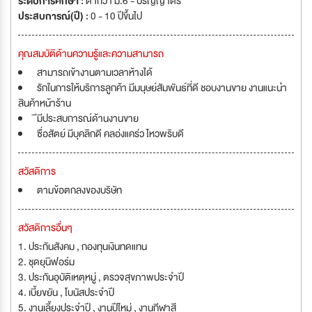
ระดับการศึกษา :
ต่ำกว่า ม.6 - ปริญญาตรี
ประสบการณ์(ปี) :
0 - 10 ปีขึ้นไป
คุณสมบัติด้านความรู้และความสามารถ
สามารถเข้างานตามเวลาห้างได้
รักในการให้บริการลูกค้า มีมนุษย์สัมพันธ์ที่ดี ชอบงานขาย งานแนะนำ
สินค้าหน้าร้าน
ีมีประสบการณ์ด้านงานขาย
ซื่อสัตย์ มีบุคลิกดี คลอ่งแคร่ว ไหวพริบดี
สวัสดิการ
ตามข้อตกลงของบริษัท
สวัสดิการอื่นๆ
1. ประกันสังคม , กองทุนเงินทดแทน
2. ชุดยุนิฟอร์ม
3. ประกันอุบัติเหตุหมู่ , ตรวจสุขภาพประจำปี
4. เบี้ยขยัน , โบนัสประจำปี
5. งานเลี้ยงประจำปี , งานปีใหม่ , งานกีฬาสี