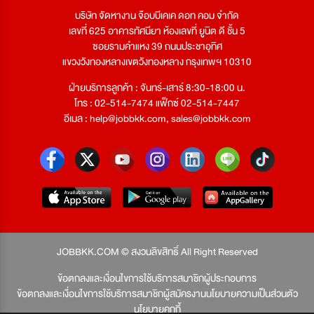
บริษัท จัดหางาน จ๊อบบีเคเค ดอท คอม จำกัด
เลขที่ 625 อาคารทัศนียา ห้องเลขที่ ยูนิต ดี ชั้น 5
ซอยรามคำแหง 39 ถนนประชาอุทิศ
แขวงวังทองหลางเขตวังทองหลาง กรุงเทพฯ 10310
ฝ่ายบริการลูกค้า : จันทร์-เสาร์ 8:30-18:00 น.
โทร : 02-514-7474 แฟ็กซ์ 02-514-7447
อีเมล :
help@jobbkk.com
,
sales@jobbkk.com
JOBBKK.COM © สงวนลิขสิทธิ์ All Right Reserved
ข้อตกลงและเงื่อนไขการใช้บริการสมาชิกผู้ประกอบการ
ข้อตกลงและเงื่อนไขการใช้บริการสมาชิกผู้สมัครงาน
นโยบายความเป็นส่วนตัว
นโยบายคุกกี้