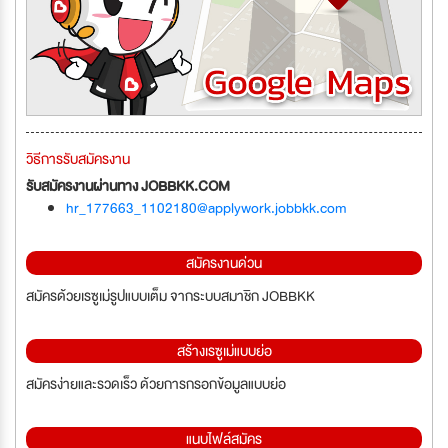
วิธีการรับสมัครงาน
รับสมัครงานผ่านทาง JOBBKK.COM
hr_177663_1102180@applywork.jobbkk.com
สมัครงานด่วน
สมัครด้วยเรซูเม่รูปแบบเต็ม จากระบบสมาชิก JOBBKK
สร้างเรซูเม่แบบย่อ
สมัครง่ายและรวดเร็ว ด้วยการกรอกข้อมูลแบบย่อ
แนบไฟล์สมัคร