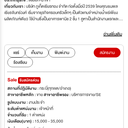
ประเภทธุรกิจ :
ส่งออก-นำเข้า
เกี่ยวกับเรา :
บริษัท ภูเก็ตเธียรทอง จำกัด ก่อตั้งเมื่อปี 2539 โดยคุณธนพล
เธียรจันทร์วงศ์ เริ่มจากธุรกิจครอบครัวเล็กๆ เป็นตัวแทนจำหน่ายน้ำแร่เพียง
ผลิตภัณฑ์เดียว ใช้บ้านซึ่งเป็นอาคารพานิช 2 ชั้น 1 คูหาเป็นสำนักงานแรกและ
เช่าอีก 1 คูหาเป็นโกดังเก็บสินค้า หลังจากนั้นได้เริ่มขยายธุรกิจโดยนำผลิตภัณฑ์
ต่าง ๆ ที่เป็นสินค้าอุปโภค-บริโภค เข้ามาจำหน่ายมากขึ้น โดยเฉพาะผลิตภัณฑ์ที่
อ่านเพิ่มเติม
เน้นใช้ในสถาบันต่าง ๆ ได้แก่โรงแรม โรงพยาบาล ร้านอาหาร สถานศึกษา
สำนักงาน และหน่วยงานต่าง ๆ รวมไปถึงขายส่งให้ซุปเปอร์มาร์เก็ต มินิมาร์ท และ
ร้านค้าต่างๆ จึงค่อยๆ ขยับขยาย ย้ายสำนักงานและโกดังเก็บสินค้ามาจนกระทั่ง
แชร์
เก็บงาน
พิมพ์งาน
สมัครงาน
เป็นที่อยู่ปัจจุบันเมื่อปี พศ.2549 หลังจากที่ลูกค้าให้การตอบรับมากขึ้นเรื่อยๆ
ร้องเรียน
ทำให้คุณธนพล มองเห็นศักยภาพของการทำตลาดสินค้าอุปโภค-บริโภค ในเขต
ท่องเที่ยวซึ่งมีการเติบโตขึ้นทุกปี จึงมีนโยบายขยายการดำเนินงาน โดยรับเป็น
ตัวแทนจำหน่ายและตัวแทนจัดส่งให้แก่ ผู้ผลิตและผู้นำเข้าสินค้า ที่มีคุณภาพและ
Sale
รับสมัครด่วน
เป็นที่ยอมรับของตลาด ซึ่งปัจจุบันบริษัทรับเป็นตัวแทนจำหน่ายให้แก่ผู้ผลิตสินค้า
ทั้งสิ้นประมาณ 20 กว่าราย และมีการนำเข้าสินค้ามาจำหน่ายเอง มีเขตการขาย
สถานที่ปฏิบัติงาน :
กระบี่(ทุกเขต/อำเภอ)
ในจังหวัดภูเก็ต พังงา กระบี่ สุราษฎร์ธานี ชุมพร ระนอง สงขลา ตามการแบ่ง
สาขาอาชีพหลัก :
ขาย
สาขาอาชีพรอง :
บริหารการขาย/SE
เขตการขายของแต่ละผู้ผลิต
รูปแบบงาน :
งานประจำ
ระดับตำแหน่งงาน :
เจ้าหน้าที่
จำนวนที่รับ :
1 ตำแหน่ง
เงินเดือน(บาท) :
15,000 - 35,000