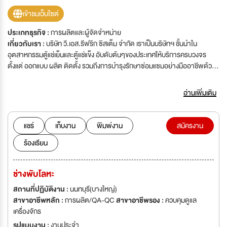
เข้าชมเว็บไซต์
ประเภทธุรกิจ :
การผลิตและผู้จัดจำหน่าย
เกี่ยวกับเรา :
บริษัท วี.เอส.รีฟริก ซิสเต็ม จำกัด เราเป็นบริษัทฯ ชั้นนำใน
อุตสาหกรรมตู้แช่เย็นและตู้แช่แข็ง อับดับต้นๆของประเทศให้บริการครบวงจร
ตั้งแต่ ออกแบบ ผลิต ติดตั้ง รวมถึงการบำรุงรักษาซ่อมแซมอย่างมืออาชีพด้วย
ประสบการณ์กว่า 30 ปี ลูกค้าหลักของเราเป็นห้างค้าปลีก ค้าส่ง ชั้นนำของ
ประเทศเช่น Lotus, Makro, TOPS, Big C และกำลังขยายฐานลูกค้า ไปยังห้า
อ่านเพิ่มเติม
งอื่นๆ อย่างต่อเนื่อง บริษัทฯมีความมั่นคง กำลังต้องการผู้ร่วมงานที่มีพลังเพื่อ
สร้างความแข็งแกร่งให้กับธุรกิจของเรา
แชร์
เก็บงาน
พิมพ์งาน
สมัครงาน
ร้องเรียน
ช่างพับโลหะ
สถานที่ปฏิบัติงาน :
นนทบุรี(บางใหญ่)
สาขาอาชีพหลัก :
การผลิต/QA-QC
สาขาอาชีพรอง :
ควบคุมดูแล
เครื่องจักร
รูปแบบงาน :
งานประจำ