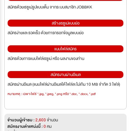
สมัครด้วยเรซูเม่รูปแบบเต็ม จากระบบสมาชิก JOBBKK
สร้างเรซูเม่แบบย่อ
สมัครง่ายและรวดเร็ว ด้วยการกรอกข้อมูลแบบย่อ
แนบไฟล์สมัคร
สมัครด้วยการแนบไฟล์เรซูเม่ หรือ ผลงานของท่าน
สมัครงานผ่านอีเมล
สมัครผ่านอีเมล (แนบไฟล์ผ่านอีเมลได้ไฟล์ละไม่เกิน 10 MB จำกัด 3 ไฟล์)
หมายเหตุ : เฉพาะไฟล์ *.jpg, *.jpeg, *.png หรือ *.doc, *.docx, *.pdf
จำนวนผู้เข้าชม :
2,603
จำนวน
สมัครงานตำแหน่งนี้ :
0
คน