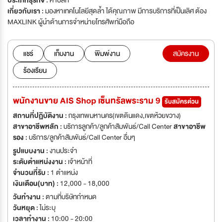
ประเภทธุรกิจ :
ค้าปลีก
เกี่ยวกับเรา :
มองหาเทคโนโลยีสุดล้ำ ได้คุณภาพ มีการบริการที่เป็นเลิศ ต้อง
MAXLINK ผู้นำด้านการจำหน่ายโทรศัพท์มือถือ
แชร์
เก็บงาน
พิมพ์งาน
สมัครงาน
ร้องเรียน
พนักงานขาย AIS Shop เซ็นทรัลพระราม 9
รับสมัครด่วน
สถานที่ปฏิบัติงาน :
กรุงเทพมหานคร(เขตดินแดง,เขตห้วยขวาง)
สาขาอาชีพหลัก :
บริการลูกค้า/ลูกค้าสัมพันธ์/Call Center
สาขาอาชีพ
รอง :
บริการ/ลูกค้าสัมพันธ์/Call Center อื่นๆ
รูปแบบงาน :
งานประจำ
ระดับตำแหน่งงาน :
เจ้าหน้าที่
จำนวนที่รับ :
1 ตำแหน่ง
เงินเดือน(บาท) :
12,000 - 18,000
วันทำงาน :
ตามที่บริษัทกำหนด
วันหยุด :
ไม่ระบุ
เวลาทำงาน :
10:00 - 20:00