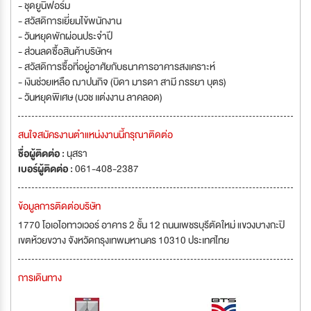
- ชุดยูนิฟอร์ม
- สวัสดิการเยี่ยมไข้พนักงาน
- วันหยุดพักผ่อนประจำปี
- ส่วนลดซื้อสินค้าบริษัทฯ
- สวัสดิการซื้อที่อยู่อาศัยกับธนาคารอาคารสงเคราะห์
- เงินช่วยเหลือ ฌาปนกิจ (บิดา มารดา สามี ภรรยา บุตร)
- วันหยุดพิเศษ (บวช เเต่งงาน ลาคลอด)
สนใจสมัครงานตำแหน่งงานนี้กรุณาติดต่อ
ชื่อผู้ติดต่อ :
นุสรา
เบอร์ผู้ติดต่อ :
061-408-2387
ข้อมูลการติดต่อบริษัท
1770 โอเอไอทาวเวอร์ อาคาร 2 ชั้น 12 ถนนเพชรบุรีตัดใหม่ แขวงบางกะปิ
เขตห้วยขวาง จังหวัดกรุงเทพมหานคร 10310 ประเทศไทย
การเดินทาง