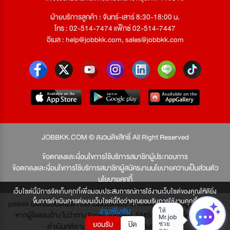
ฝ่ายบริการลูกค้า : จันทร์-เสาร์ 8:30-18:00 น.
โทร : 02-514-7474 แฟ็กซ์ 02-514-7447
อีเมล :
help@jobbkk.com
,
sales@jobbkk.com
JOBBKK.COM © สงวนลิขสิทธิ์ All Right Reserved
ข้อตกลงและเงื่อนไขการใช้บริการสมาชิกผู้ประกอบการ
ข้อตกลงและเงื่อนไขการใช้บริการสมาชิกผู้สมัครงาน
นโยบายความเป็นส่วนตัว
นโยบายคุกกี้
เว็บไซต์นี้มีการจัดเก็บคุกกี้เพื่อมอบประสบการณ์การใช้งานเว็บไซต์ของคุณให้ดียิ่ง
ขึ้นการดำเนินการต่อบนเว็บไซต์นี้ถือว่าคุณยอมรับการใช้งานคุกกี้
jobbkk มีเพียงเว็บเดียวเท่านั้น ไม่มีเว็บเครือข่าย โปรดอย่าหลงเชื่อผู้แอบอ้าง และ
อ่านเพิ่มเติม
หากผู้ใดแอบอ้าง ไม่ว่าทาง Email, โทรศัพท์, SMS หรือทางใดก็ตาม จะถูก
ยอมรับ
ปิด
ดำเนินคดีตามที่กฎหมายบัญญัติไว้สูงสุด