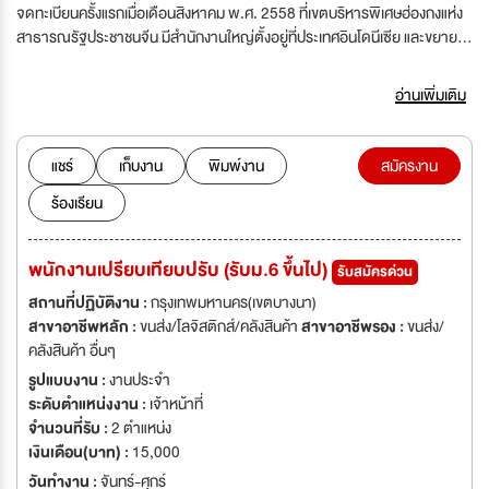
จดทะเบียนครั้งแรกเมื่อเดือนสิงหาคม พ.ศ. 2558 ที่เขตบริหารพิเศษฮ่องกงแห่ง
สาธารณรัฐประชาชนจีน มีสำนักงานใหญ่ตั้งอยู่ที่ประเทศอินโดนีเซีย และขยาย
กิจการไปที่ประเทศมาเลเซีย เวียดนาม ไทย และฟิลิปปินส์ ซึ่งในปีนี้มีแผนขยาย
กิจการให้ครอบคลุมไปที่ประเทศลาว พม่า และกัมพูชา J&T Express ใช้สโลแกน
อ่านเพิ่มเติม
เป็นหลักในการดำเนินกิจการว่า “Express Your Online Business” เพื่อ
อำนวยความสะดวกให้กับผู้ประกอบธุรกิจออนไลน์ ให้ได้รับบริการที่รวดเร็วและมี
ประสิทธิภาพ ขับเคลื่อนให้คู่ค้าของบริษัทสามารถเติบโตอย่างมั่นคงและแข็งแกร่ง
แชร์
เก็บงาน
พิมพ์งาน
สมัครงาน
พร้อมทั้งยึดมั่นในหน้าที่ แบ่งปัน บริการ ความรับผิดชอบและทิศทางของผลลัพธ์
ร้องเรียน
เป็นหลักสำคัญในการทำงาน โดยมุ่งเน้นเป็นธุรกิจขนส่งพัสดุด่วนที่ดีที่สุดใน
เอเชียตะวันออกเฉียงใต้ ตลอดระยะเวลากว่า 3 ปีที่ประกอบกิจการ J&T
Express ได้รับรางวัลชนะเลิศ TOP BRAND AWARD ในปี 2561 และเป็นบริษัท
พนักงานเปรียบเทียบปรับ (รับม.6 ขึ้นไป)
รับสมัครด่วน
ขนส่งพัสดุด่วนที่ใหญ่เป็นอันดับสองในประเทศอินโดนีเซีย
สถานที่ปฏิบัติงาน :
กรุงเทพมหานคร(เขตบางนา)
สาขาอาชีพหลัก :
ขนส่ง/โลจิสติกส์/คลังสินค้า
สาขาอาชีพรอง :
ขนส่ง/
คลังสินค้า อื่นๆ
รูปแบบงาน :
งานประจำ
ระดับตำแหน่งงาน :
เจ้าหน้าที่
จำนวนที่รับ :
2 ตำแหน่ง
เงินเดือน(บาท) :
15,000
วันทำงาน :
จันทร์-ศุกร์