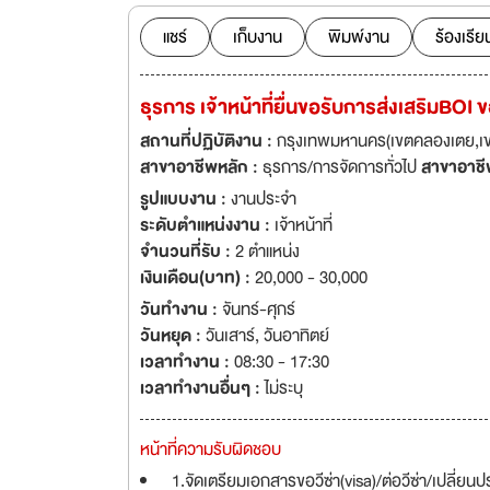
เปรียว และชิดลูกค้
กำหนดของวิชาชีพให
แชร์
เก็บงาน
พิมพ์งาน
ร้องเรีย
ทำบัญชี การยื่นภา
ประเทศญี่ปุ่น ยุโรปและอเมริกาหลายแห่ง ที่อยู่ :
ธุรการ เจ้าหน้าที่ยื่นขอรับการส่งเสริมBOI
เขตบางรัก จังหวัดกรุงเทพมหานค
Ltd.) The Mandarin Accounting and Law Office has been doing business in Thailand for 12
สถานที่ปฏิบัติงาน :
กรุงเทพมหานคร(เขตคลองเตย,เขต
years and special
สาขาอาชีพหลัก :
ธุรการ/การจัดการทั่วไป
สาขาอาชี
asset management
รูปแบบงาน :
งานประจำ
Office of Accoun
ระดับตำแหน่งงาน :
เจ้าหน้าที่
understanding of 
จำนวนที่รับ :
2 ตำแหน่ง
active And closer
เงินเดือน(บาท) :
20,000 - 30,000
meet the professi
วันทำงาน :
จันทร์-ศุกร์
consulting servic
วันหยุด :
วันเสาร์
,
วันอาทิตย์
migration and othe
เวลาทำงาน :
08:30 - 17:30
100/33 อาคารสาธร
เวลาทำงานอื่นๆ :
ไม่ระบุ
10500
หน้าที่ความรับผิดชอบ
1.จัดเตรียมเอกสารขอวีซ่า(visa)/ต่อวีซ่า/เปลี่ยน