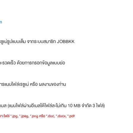
m
รซูเม่รูปแบบเต็ม จากระบบสมาชิก JOBBKK
ละรวดเร็ว ด้วยการกรอกข้อมูลแบบย่อ
ารแนบไฟล์เรซูเม่ หรือ ผลงานของท่าน
เมล (แนบไฟล์ผ่านอีเมลได้ไฟล์ละไม่เกิน 10 MB จำกัด 3 ไฟล์)
าะไฟล์ *.jpg, *.jpeg, *.png หรือ *.doc, *.docx, *.pdf