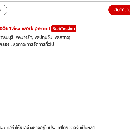
ายิ่งขึ้น อำนวยบริการโซลูชั่นทางกฎหมายที่ตรงตามข้อกำหนดและเป็นไปตามข้อ
้ลูกค้า ทุกวันนี้ เราได้อำนวยบริการให้คำปรึกษาแบบมืออาชีพในด้านกฎหมา
น
สมัครงา
ษีเงิน การจดทะเบียนบริษัท การลงทุน การอพยพและอื่นๆสำหรับบริษัทที่ประเ
 92/15 ชั้น 8 อาคารสาธานี 2 ถนนสาธรเหนือ แขวงสีลม
 ขอวีซ่าvisa work permit
รับสมัครด่วน
ร 10500 ประเทศไทย (Mandarin Accounting Law Firm Co.,
ธนบุรี,เขตบางรัก,เขตปทุมวัน,เขตสาทร)
izes in many languages, including Thai, Chinese and English. Auditi
พรอง :
ธุรการ/การจัดการทั่วไป
 for foreign customers To create value for customers The Mandari
ting and Law takes professional experience. Knowledge and
legal expertise To provide the best service Which is highly effective 
 to customers Providing legal solutions that meet the requirements 
onal requirements for customers. Today, we provide professional
es in accounting law, tax filing. Company registration, investment,
rs for companies in China Japan Many Europe and America. Address :
นคร ทาวเวอร์ ชั้น 20 ถนนสาทรเหนือ แขวงสีลม เขตบางรัก กรุงเทพมหาน
ประเภทวีซ่าให้ชาวต่างชาติอยู่ในประเทศไทย ชาวจีนเป็นหลัก