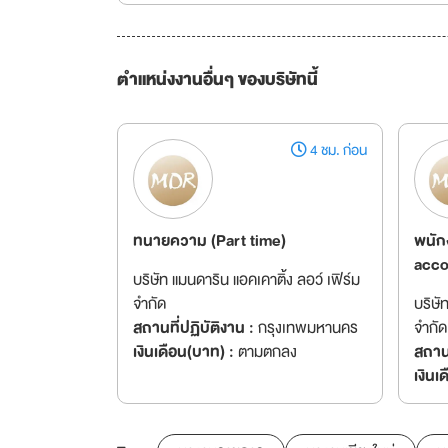
ตำแหน่งงานอื่นๆ ของบริษัทนี้
4 ชม. ก่อน
ทนายความ (Part time)
พนัก
acco
บริษัท แมนดาริน แอคเคาติ้ง ลอว์ เฟิร์ม
จำกัด
บริษั
สถานที่ปฏิบัติงาน :
กรุงเทพมหานคร
จำกัด
เงินเดือน(บาท) :
ตามตกลง
สถานท
เงินเ