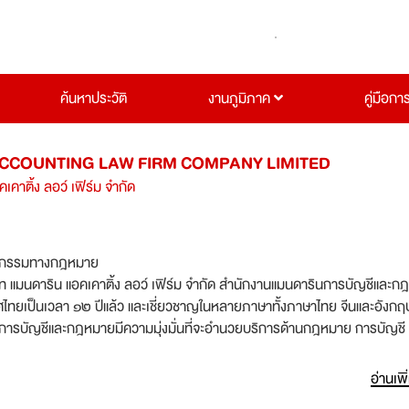
ค้นหาประวัติ
งานภูมิภาค
คู่มือกา
CCOUNTING LAW FIRM COMPANY LIMITED
เคาติ้ง ลอว์ เฟิร์ม จำกัด
จกรรมทางกฎหมาย
มนดาริน แอคเคาติ้ง ลอว์ เฟิร์ม จำกัด สำนักงานแมนดารินการบัญชีและกฎหมาย
ทศไทยเป็นเวลา ๑๒ ปีแล้ว และเชี่ยวชาญในหลายภาษาทั้งภาษาไทย จีนและอังกฤ
การบัญชีและกฎหมายมีความมุ่งมั่นที่จะอำนวยบริการด้านกฎหมาย การบัญชี
จัดการสินทรัพย์ให้กับลูกค้าซึ่งเป็นบริษัทต่างประเทศ เพื่อสร้างคุณค่าให้กั
การบัญชีและกฎหมายเอาประสบการณ์ในวิชาชีพ ความรู้ความเข้าใจกับความ
อ่านเพิ
ยให้เข้ารวมกัน เพื่ออำนวยบริการดีที่สุด ซึ่งมีประสิทธิภาพอย่างสูงและปรา