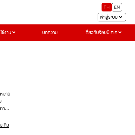
TH
EN
เข้าสู่ระบบ
รใช้งาน
บทความ
เกี่ยวกับจ๊อบบีเคเค
ษ
 การ
บลูกค้า
่มเติม
ด