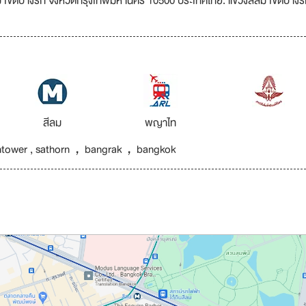
ม เขตบางรัก จังหวัดกรุงเทพมหานคร 10500 ประเทศไทย. แขวงสีลม เขตบางร
สีลม
พญาไท
rntower , sathorn，bangrak，bangkok