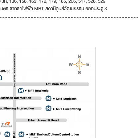
3ก, 136, 158, 163, 172, 179, 185, 206, 517, 528, 529
เมตร จากรถไฟฟ้า MRT สถานีศูนย์วัฒนธรรม ออกประตู 3