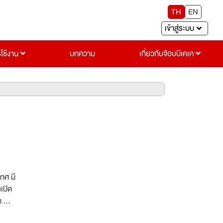
TH
EN
เข้าสู่ระบบ
รใช้งาน
บทความ
เกี่ยวกับจ๊อบบีเคเค
เทศ มี
เปิด
ท