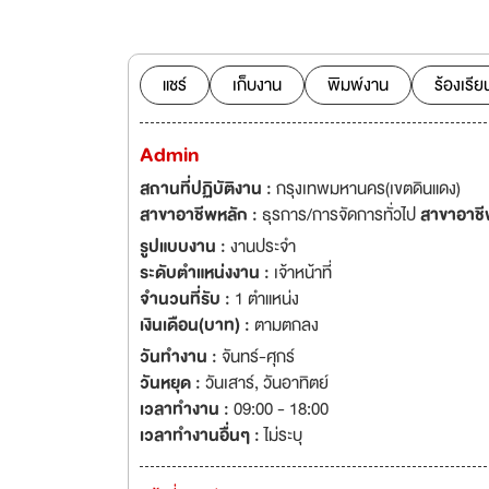
ประเทศ ก้าวสู่การเ
งาน พร้อมสวัสดิการต่าง ๆ ขณะนี้ทางบริษัทฯ OPPO ประเทศไทย ได้เป
เรียบร้อยแล้ว แต่
เพิ่มอีก 750 สาขา
แชร์
เก็บงาน
พิมพ์งาน
ร้องเรีย
ปฏิบัติงานได้ทันที 
อย่างรวดเร็วในอนาคต สำหรับฝ่ายขาย(PC) สถานที่ทำงาน : มีทุกเขตพื้นที่ในกรุงเทพ 
Admin
จังหวัด เลือกสถานที
เดือน เป็นที่เรียบ
สถานที่ปฏิบัติงาน :
กรุงเทพมหานคร(เขตดินแดง)
การนำเสนอผลิตภัณฑ์
สาขาอาชีพหลัก :
ธุรการ/การจัดการทั่วไป
สาขาอาชี
รูปแบบงาน :
งานประจำ
ระดับตำแหน่งงาน :
เจ้าหน้าที่
จำนวนที่รับ :
1 ตำแหน่ง
เงินเดือน(บาท) :
ตามตกลง
วันทำงาน :
จันทร์-ศุกร์
วันหยุด :
วันเสาร์
,
วันอาทิตย์
เวลาทำงาน :
09:00 - 18:00
เวลาทำงานอื่นๆ :
ไม่ระบุ