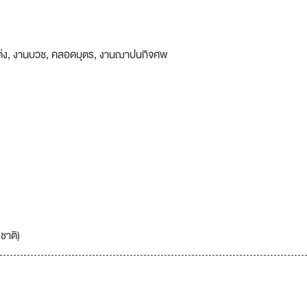
แต่ง, งานบวช, คลอดบุตร, งานฌาปนกิจศพ
ชาติ)