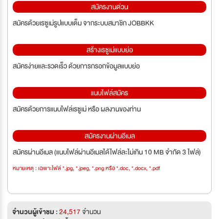
สมัครงานด่วน
สมัครด้วยเรซูเม่รูปแบบเต็ม จากระบบสมาชิก JOBBKK
สร้างเรซูเม่แบบย่อ
สมัครง่ายและรวดเร็ว ด้วยการกรอกข้อมูลแบบย่อ
แนบไฟล์สมัคร
สมัครด้วยการแนบไฟล์เรซูเม่ หรือ ผลงานของท่าน
สมัครงานผ่านอีเมล
สมัครผ่านอีเมล (แนบไฟล์ผ่านอีเมลได้ไฟล์ละไม่เกิน 10 MB จำกัด 3 ไฟล์)
หมายเหตุ : เฉพาะไฟล์ *.jpg, *.jpeg, *.png หรือ *.doc, *.docx, *.pdf
จำนวนผู้เข้าชม :
24,517
จำนวน